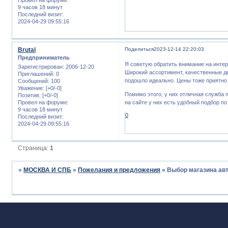
9 часов 18 минут
Последний визит:
2024-04-29 09:55:16
Brutal
Поделиться
2023-12-14 22:20:03
Предприниматель
Я советую обратить внимание на интер
Зарегистрирован
: 2006-12-20
Широкий ассортимент, качественные дет
Приглашений:
0
подошло идеально. Цены тоже приятно
Сообщений:
100
Уважение:
[+0/-0]
Помимо этого, у них отличная служба п
Позитив:
[+0/-0]
Провел на форуме:
на сайте у них есть удобный подбор по
9 часов 18 минут
0
Последний визит:
2024-04-29 09:55:16
Страница:
1
»
МОСКВА И СПБ
»
Пожелания и предложения
»
Выбор магазина авт