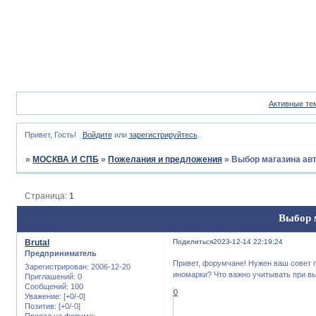
Активные те
Привет, Гость!
Войдите
или
зарегистрируйтесь
.
»
МОСКВА И СПБ
»
Пожелания и предложения
»
Выбор магазина авт
Страница:
1
Выбор м
Brutal
Поделиться
2023-12-14 22:19:24
Предприниматель
Привет, форумчане! Нужен ваш совет п
Зарегистрирован
: 2006-12-20
иномарки? Что важно учитывать при в
Приглашений:
0
Сообщений:
100
0
Уважение:
[+0/-0]
Позитив:
[+0/-0]
Провел на форуме: