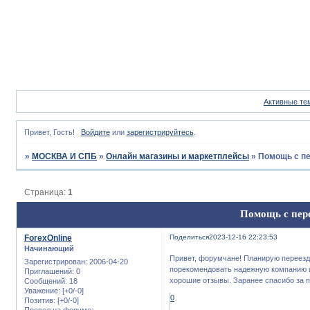
Активные те
Привет, Гость!
Войдите
или
зарегистрируйтесь
.
»
МОСКВА И СПБ
»
Онлайн магазины и маркетплейсы
»
Помощь с пе
Страница:
1
Помощь с пере
ForexOnline
Поделиться
2023-12-16 22:23:53
Начинающий
Привет, форумчане! Планирую переезд 
Зарегистрирован
: 2006-04-20
порекомендовать надежную компанию и
Приглашений:
0
хорошие отзывы. Заранее спасибо за 
Сообщений:
18
Уважение:
[+0/-0]
0
Позитив:
[+0/-0]
Провел на форуме: