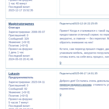
1 час 40 минут
Последний визит:
2023-12-17 15:52:35
Magistratorgames
Поделиться
2023-12-16 22:25:05
Олигарх
Привет! Когда я сталкивался с такой 
Зарегистрирован
: 2006-05-07
предоставили отличный сервис по пере
Приглашений:
0
аккуратно, а главное — без переплат.
Сообщений:
329
Уважение:
[+0/-0]
обратить внимание на них!
Позитив:
[+0/-0]
Провел на форуме:
Кстати, сам переезд прошел гладко, да
1 день 1 час
упаковали мебель, аккуратно погрузили
Последний визит:
готовы взять на себя весь процесс, на
2024-05-03 20:41:46
0
Lukasin
Поделиться
2025-06-17 14:01:35
Предприниматель
Доброго дня! Остались очень довольн
Зарегистрирован
: 2023-04-11
переезд-недорого.москва
стоимость ус
Приглашений:
0
перевезены.
Сообщений:
82
Уважение:
[+0/-0]
0
Позитив:
[+0/-0]
Провел на форуме:
5 часов 7 минут
Последний визит: