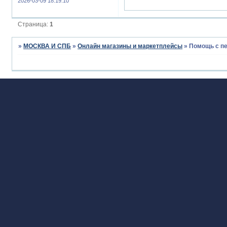
2026-03-09 18:19:10
Страница:
1
»
МОСКВА И СПБ
»
Онлайн магазины и маркетплейсы
»
Помощь с пе