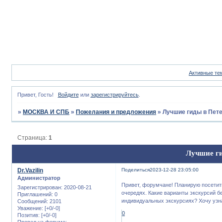
Активные те
Привет, Гость!
Войдите
или
зарегистрируйтесь
.
»
МОСКВА И СПБ
»
Пожелания и предложения
»
Лучшие гиды в Пете
Страница:
1
Лучшие ги
Dr.Vazilin
Поделиться
2023-12-28 23:05:00
Администратор
Привет, форумчане! Планирую посетит
Зарегистрирован
: 2020-08-21
очередях. Какие варианты экскурсий б
Приглашений:
0
индивидуальных экскурсиях? Хочу узна
Сообщений:
2101
Уважение:
[+0/-0]
0
Позитив:
[+0/-0]
Провел на форуме: