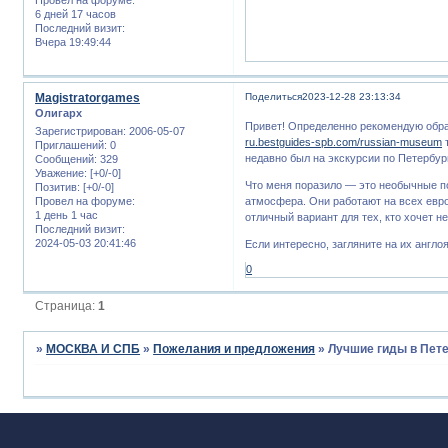
6 дней 17 часов
Последний визит:
Вчера 19:49:44
Magistratorgames
Поделиться
2023-12-28 23:13:34
Олигарх
Привет! Определенно рекомендую обра
Зарегистрирован
: 2006-05-07
ru.bestguides-spb.com/russian-museum
т
Приглашений:
0
недавно был на экскурсии по Петербур
Сообщений:
329
Уважение:
[+0/-0]
Что меня поразило — это необычные п
Позитив:
[+0/-0]
Провел на форуме:
атмосфера. Они работают на всех евро
1 день 1 час
отличный вариант для тех, кто хочет не
Последний визит:
2024-05-03 20:41:46
Если интересно, загляните на их англо
0
Страница:
1
»
МОСКВА И СПБ
»
Пожелания и предложения
»
Лучшие гиды в Пете