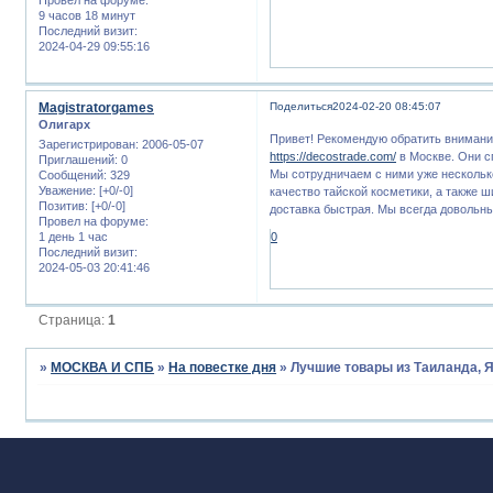
9 часов 18 минут
Последний визит:
2024-04-29 09:55:16
Magistratorgames
Поделиться
2024-02-20 08:45:07
Олигарх
Привет! Рекомендую обратить внимание 
Зарегистрирован
: 2006-05-07
https://decostrade.com/
в Москве. Они с
Приглашений:
0
Мы сотрудничаем с ними уже несколько
Сообщений:
329
Уважение:
[+0/-0]
качество тайской косметики, а также ш
Позитив:
[+0/-0]
доставка быстрая. Мы всегда довольн
Провел на форуме:
1 день 1 час
0
Последний визит:
2024-05-03 20:41:46
Страница:
1
»
МОСКВА И СПБ
»
На повестке дня
»
Лучшие товары из Таиланда, Я