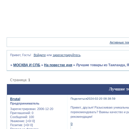
Активные те
Привет, Гость!
Войдите
или
зарегистрируйтесь
.
»
МОСКВА И СПБ
»
На повестке дня
»
Лучшие товары из Таиланда, Я
Страница:
1
Лучшие то
Brutal
Поделиться
2024-02-20 08:38:59
Предприниматель
Привет, друзья! Разыскиваю уникальны
Зарегистрирован
: 2006-12-20
порекомендовать? Важны качество и р
Приглашений:
0
рекомендации!
Сообщений:
100
Уважение:
[+0/-0]
0
Позитив:
[+0/-0]
Провел на форуме: