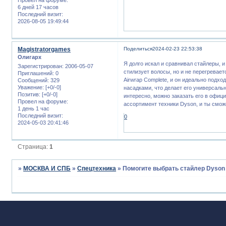
6 дней 17 часов
Последний визит:
2026-08-05 19:49:44
Magistratorgames
Поделиться
2024-02-23 22:53:38
Олигарх
Я долго искал и сравнивал стайлеры, 
Зарегистрирован
: 2006-05-07
стилизует волосы, но и не перегревае
Приглашений:
0
Airwrap Complete, и он идеально подхо
Сообщений:
329
Уважение:
[+0/-0]
насадками, что делает его универсаль
Позитив:
[+0/-0]
интересно, можно заказать его в офиц
Провел на форуме:
ассортимент техники Dyson, и ты смо
1 день 1 час
Последний визит:
0
2024-05-03 20:41:46
Страница:
1
»
МОСКВА И СПБ
»
Спецтехника
»
Помогите выбрать стайлер Dyson 