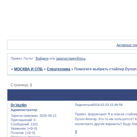
Активные те
Привет, Гость!
Войдите
или
зарегистрируйтесь
.
»
МОСКВА И СПБ
»
Спецтехника
»
Помогите выбрать стайлер Dyson 
Страница:
1
Dr.Vazilin
Поделиться
2024-02-23 22:46:59
Администратор
Привет, форумчане! Я в поиске стайле
Зарегистрирован
: 2020-08-21
Dyson Airwrap. Кто-то им пользуется? 
Приглашений:
0
посмотреть другие варианты? Буду бла
Сообщений:
2101
Уважение:
[+0/-0]
0
Позитив:
[+0/-0]
Провел на форуме: