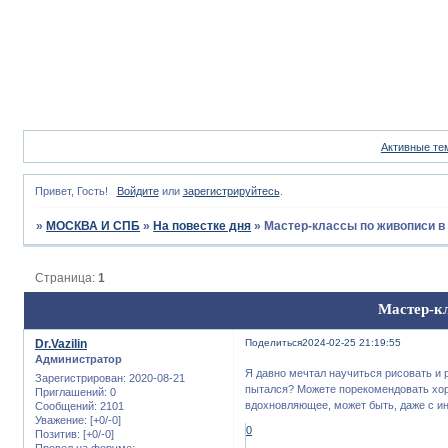
Активные те
Привет, Гость!
Войдите
или
зарегистрируйтесь
.
»
МОСКВА И СПБ
»
На повестке дня
»
Мастер-классы по живописи в
Страница:
1
Мастер-к
Dr.Vazilin
Поделиться
2024-02-25 21:19:55
Администратор
Я давно мечтал научиться рисовать и 
Зарегистрирован
: 2020-08-21
пытался? Можете порекомендовать хор
Приглашений:
0
вдохновляющее, может быть, даже с и
Сообщений:
2101
Уважение:
[+0/-0]
0
Позитив:
[+0/-0]
Провел на форуме: