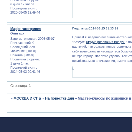
6 дней 17 часов
Последний визит:
2026-08-05 19:49:44
Magistratorgames
Поделиться
2024-02-25 21:35:18
Олигарх
Привет! Я недавно посещал мастер-кл
Зарегистрирован
: 2006-05-07
"Воздух"
студия рисования Воздух
. Он
Приглашений:
0
растений, что создает неповторимую а
Сообщений:
329
Уважение:
[+0/-0]
себя возможность насладиться бокалом
Позитив:
[+0/-0]
центре города, что тоже удобно. Так ч
Провел на форуме:
незабываемые впечатления, смело зап
1 день 1 час
Последний визит:
0
2024-05-03 20:41:46
Страница:
1
»
МОСКВА И СПБ
»
На повестке дня
»
Мастер-классы по живописи в