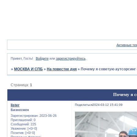
Активные те
Привет, Гость!
Войдите
или
зарегистрируйтесь
.
»
МОСКВА И СПБ
»
На повестке дня
»
Почему я советую аутсорсинг 
Страница:
1
Почему я с
lister
Поделиться
2024-03-12 15:41:09
Бизнесмен
Зарегистрирован
: 2023-06-26
Приглашений:
0
Сообщений:
225
Уважение:
[+0/-0]
Позитив:
[+0/-0]
Провел на форуме: