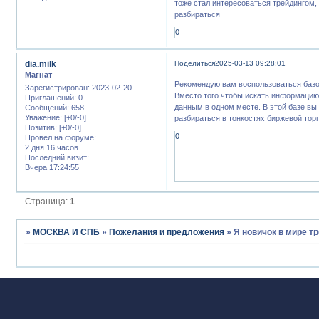
тоже стал интересоваться трейдингом,
разбираться
0
dia.milk
Поделиться
2025-03-13 09:28:01
Магнат
Рекомендую вам воспользоваться базо
Зарегистрирован
: 2023-02-20
Вместо того чтобы искать информацию
Приглашений:
0
данным в одном месте. В этой базе вы
Сообщений:
658
Уважение:
[+0/-0]
разбираться в тонкостях биржевой торг
Позитив:
[+0/-0]
0
Провел на форуме:
2 дня 16 часов
Последний визит:
Вчера 17:24:55
Страница:
1
»
МОСКВА И СПБ
»
Пожелания и предложения
»
Я новичок в мире т