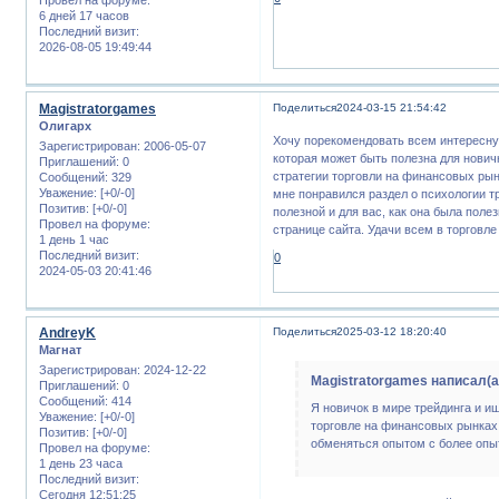
6 дней 17 часов
Последний визит:
2026-08-05 19:49:44
Magistratorgames
Поделиться
2024-03-15 21:54:42
Олигарх
Хочу порекомендовать всем интересну
Зарегистрирован
: 2006-05-07
которая может быть полезна для нович
Приглашений:
0
стратегии торговли на финансовых рын
Сообщений:
329
Уважение:
[+0/-0]
мне понравился раздел о психологии т
Позитив:
[+0/-0]
полезной и для вас, как она была поле
Провел на форуме:
странице сайта. Удачи всем в торговл
1 день 1 час
Последний визит:
0
2024-05-03 20:41:46
AndreyK
Поделиться
2025-03-12 18:20:40
Магнат
Зарегистрирован
: 2024-12-22
Magistratorgames написал(а
Приглашений:
0
Сообщений:
414
Я новичок в мире трейдинга и и
Уважение:
[+0/-0]
торговле на финансовых рынках.
Позитив:
[+0/-0]
обменяться опытом с более опы
Провел на форуме:
1 день 23 часа
Последний визит:
Сегодня 12:51:25