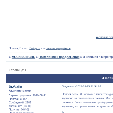
Активные те
Привет, Гость!
Войдите
или
зарегистрируйтесь
.
»
МОСКВА И СПБ
»
Пожелания и предложения
»
Я новичок в мире т
Страница:
1
Я нови
Dr.Vazilin
Поделиться
2024-03-15 21:54:07
Администратор
Привет всем! Я новичок в мире трейди
Зарегистрирован
: 2020-08-21
торговле на финансовых рынках. Мне и
Приглашений:
0
опытом с более опытными трейдерами.
Сообщений:
2101
Уважение:
[+0/-0]
торговле, которыми можно поделиться
Позитив:
[+0/-0]
0
Провел на форуме: