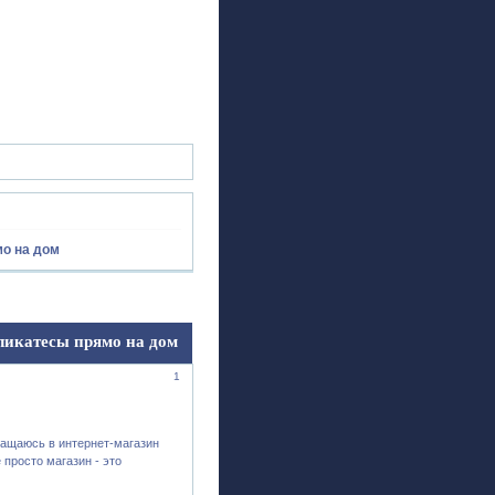
ск
Регистрация
Войти
о на дом
ликатесы прямо на дом
1
бращаюсь в интернет-магазин
е просто магазин - это