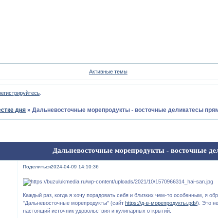
Форум
Участники
Пои
Активные темы
регистрируйтесь
.
естке дня
»
Дальневосточные морепродукты - восточные деликатесы прям
Дальневосточные морепродукты - восточные де
Поделиться
2024-04-09 14:10:36
Каждый раз, когда я хочу порадовать себя и близких чем-то особенным, я о
"Дальневосточные морепродукты" (сайт
https://д-в-морепродукты.рф/
). Это н
настоящий источник удовольствия и кулинарных открытий.