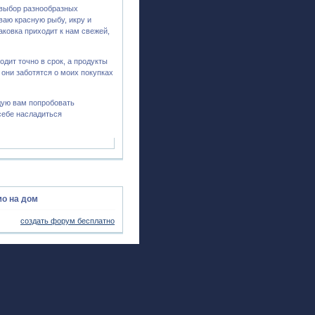
 выбор разнообразных
ваю красную рыбу, икру и
паковка приходит к нам свежей,
одит точно в срок, а продукты
 они заботятся о моих покупках
ндую вам попробовать
себе насладиться
о на дом
создать форум бесплатно