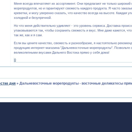
Меня всегда впечатляет их ассортимент. Они предлагают не только широкий
морепродуктов, но и гарантируют свежесть каждого продукта. Я часто заказы
креветки, и могу уверенно сказать, что качество всегда на высоте. Каждая у
холодной и безупречной.
Но что меня действительно удивляет - это уровень сервиса. Доставка происх
упаковываются так, чтобы сохранить свежесть и вкус. Мне даже кажется, что
так же, как и я сам.
Если вы цените качество, свежесть и разнообразие, я настоятельно рекоме
продукцию интернет-магазина "Дальневосточные морепродукты". Позвольте 
великолепными вкусами Дальнего Востока прямо у себя дома!
0
естке дня
»
Дальневосточные морепродукты - восточные деликатесы прям