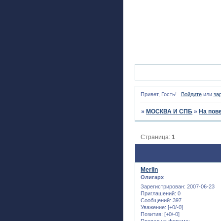
Привет, Гость!
Войдите
или
за
»
МОСКВА И СПБ
»
На пов
Страница:
1
Merlin
Олигарх
Зарегистрирован
: 2007-06-23
Приглашений:
0
Сообщений:
397
Уважение:
[+0/-0]
Позитив:
[+0/-0]
Провел на форуме: