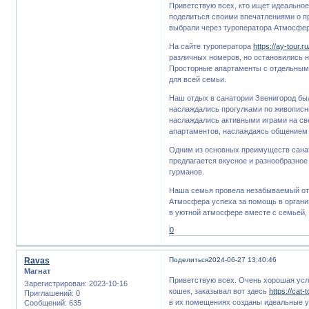
Приветствую всех, кто ищет идеальное
поделиться своими впечатлениями о п
выбрали через туроператора Атмосфер
На сайте туроператора
https://ay-tour.
различных номеров, но остановились н
Просторные апартаменты с отдельными
для всей семьи.
Наш отдых в санатории Звенигород бы
наслаждались прогулками по живописн
наслаждались активными играми на св
апартаментов, наслаждаясь общением 
Одним из основных преимуществ санат
предлагается вкусное и разнообразное
гурманов.
Наша семья провела незабываемый отп
Атмосфера успеха за помощь в организ
в уютной атмосфере вместе с семьей, 
0
Ravas
Поделиться
2024-06-27 13:40:46
Магнат
Приветствую всех. Очень хорошая услу
Зарегистрирован
: 2023-10-16
кошек, заказывал вот здесь
https://cat-
Приглашений:
0
в их помещениях созданы идеальные ус
Сообщений:
635