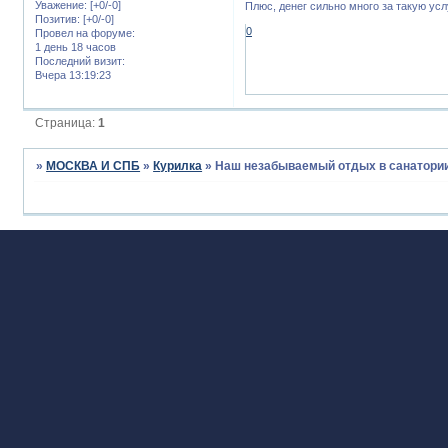
Уважение:
[+0/-0]
Плюс, денег сильно много за такую усл
Позитив:
[+0/-0]
0
Провел на форуме:
1 день 18 часов
Последний визит:
Вчера 13:19:23
Страница:
1
»
МОСКВА И СПБ
»
Курилка
»
Наш незабываемый отдых в санатории