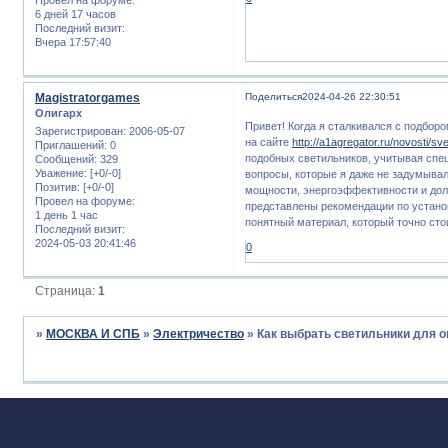
6 дней 17 часов
Последний визит:
Вчера 17:57:40
Magistratorgames
Поделиться
2024-04-26 22:30:51
Олигарх
Привет! Когда я сталкивался с подборо
Зарегистрирован
: 2006-05-07
на сайте
http://a1agregator.ru/novosti/sv
Приглашений:
0
подобных светильников, учитывая спе
Сообщений:
329
Уважение:
[+0/-0]
вопросы, которые я даже не задумывал
Позитив:
[+0/-0]
мощности, энергоэффективности и долг
Провел на форуме:
представлены рекомендации по устано
1 день 1 час
понятный материал, который точно стои
Последний визит:
2024-05-03 20:41:46
0
Страница:
1
»
МОСКВА И СПБ
»
Электричество
»
Как выбрать светильники для о