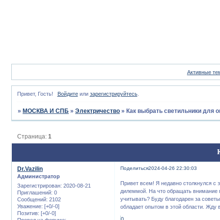
Активные те
Привет, Гость!
Войдите
или
зарегистрируйтесь
.
»
МОСКВА И СПБ
»
Электричество
»
Как выбрать светильники для о
Страница:
1
Dr.Vazilin
Поделиться
2024-04-26 22:30:03
Администратор
Привет всем! Я недавно столкнулся с 
Зарегистрирован
: 2020-08-21
дилеммой. На что обращать внимание 
Приглашений:
0
учитывать? Буду благодарен за советы 
Сообщений:
2102
Уважение:
[+0/-0]
обладает опытом в этой области. Жду 
Позитив:
[+0/-0]
0
Провел на форуме: