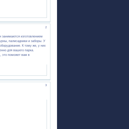
2
и занимаются изготовлением
урны, палисадники и заборы. У
борудование. К тому же, у них
енно для вашего парка.
, это поможет вам в
3