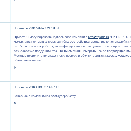
Поделиться
2024-04-27 21:58:51
Привет! Я могу порекомендовать тебе компанию
https://pknip.ru
"ПК НИП". Он
малых архитектурных форм для благоустройства города, включая скамейки, 
них большой опыт работы, квалифицированные специалисты и современное о
разнообразие продукции, так что ты сможешь выбрать что-то подходящее им
Можешь позвонить по указанному номеру и обсудить детали заказа. Надеюсь
обновлении парка!
0
Поделиться
2024-09-02 14:57:18
наверное в компании по благоустройству
0