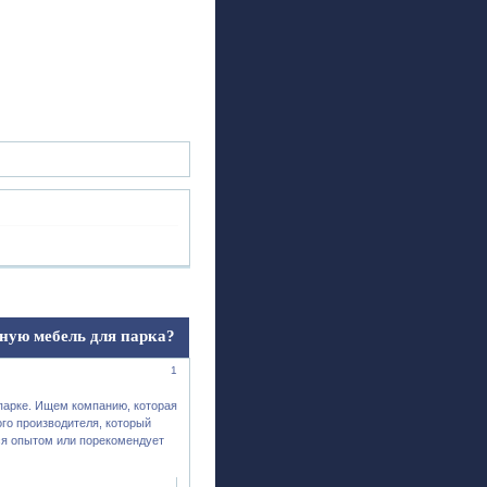
ск
Регистрация
Войти
чную мебель для парка?
1
парке. Ищем компанию, которая
го производителя, который
ся опытом или порекомендует