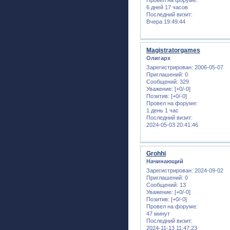
6 дней 17 часов
Последний визит:
Вчера 19:49:44
Magistratorgames
Олигарх
Зарегистрирован
: 2006-05-07
Приглашений:
0
Сообщений:
329
Уважение:
[+0/-0]
Позитив:
[+0/-0]
Провел на форуме:
1 день 1 час
Последний визит:
2024-05-03 20:41:46
Grohhi
Начинающий
Зарегистрирован
: 2024-09-02
Приглашений:
0
Сообщений:
13
Уважение:
[+0/-0]
Позитив:
[+0/-0]
Провел на форуме:
47 минут
Последний визит:
2024-11-13 11:47:23