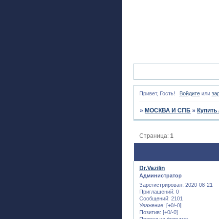
Привет, Гость!
Войдите
или
за
»
МОСКВА И СПБ
»
Купить 
Страница:
1
Dr.Vazilin
Администратор
Зарегистрирован
: 2020-08-21
Приглашений:
0
Сообщений:
2101
Уважение:
[+0/-0]
Позитив:
[+0/-0]
Провел на форуме: