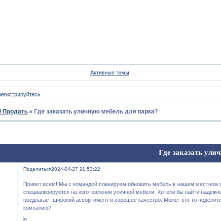
Форум
Участники
Пои
Активные темы
регистрируйтесь
.
/ Продать
»
Где заказать уличную мебель для парка?
Где заказать ули
Поделиться
2024-04-27 21:53:22
Привет всем! Мы с командой планируем обновить мебель в нашем местном 
специализируется на изготовлении уличной мебели. Хотели бы найти надежно
предлагает широкий ассортимент и хорошее качество. Может кто-то поделит
компанию?
0