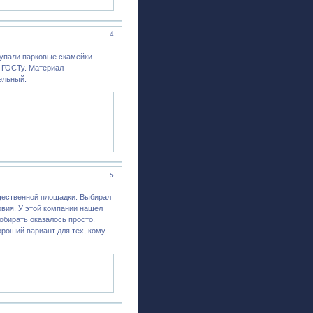
4
купали парковые скамейки
о ГОСТу. Материал -
ельный.
5
щественной площадки. Выбирал
овия. У этой компании нашел
обирать оказалось просто.
ороший вариант для тех, кому