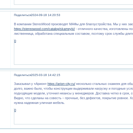
Поделиться
2024-09-18 14:20:53
В компании StereoWood производят МАФы для благоустройства. Мы у них за
https://stereowood.com/catalog/skameyki/
- отличного качества, изготовлены п
лиственница, обработана специальным составом, поэтому срок службы длит
0
Поделиться
2025-03-18 14:42:15
Заказывал у «Арион»
https://arion-city.ru/
несколько стальных скамеек для об
долго, важно было, чтобы конструкции выдерживали нагрузку и погодные усл
подходящие модели, уточнил нюансы у менеджеров. Доставка четко в срок, с
Видно, что сделаны на совесть – прочные, без дефектов, покрытие ровное. Х
нужна надежная уличная мебель.
0