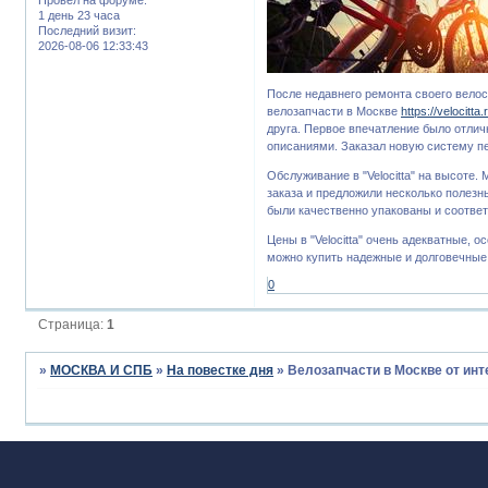
1 день 23 часа
Последний визит:
2026-08-06 12:33:43
После недавнего ремонта своего велос
велозапчасти в Москве
https://velocitta
друга. Первое впечатление было отли
описаниями. Заказал новую систему п
Обслуживание в "Velocitta" на высоте
заказа и предложили несколько полезн
были качественно упакованы и соотве
Цены в "Velocitta" очень адекватные, 
можно купить надежные и долговечные
0
Страница:
1
»
МОСКВА И СПБ
»
На повестке дня
»
Велозапчасти в Москве от инте