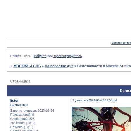
Активные те
Привет, Гость!
Войдите
или
зарегистрируйтесь
.
»
МОСКВА И СПБ
»
На повестке дня
»
Велозапчасти в Москве от инте
Страница:
1
Велоз
lister
Поделиться
2024-05-27 11:56:54
Бизнесмен
Зарегистрирован
: 2023-06-26
Приглашений:
0
Сообщений:
225
Уважение:
[+0/-0]
Позитив:
[+0/-0]
Провел на форуме: