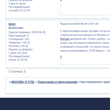
3 дня 9 часов
Последний визит:
Сегодня 15:12:44
lister
Поделиться
2024-06-16 16:07:20
Бизнесмен
С крупногабаритными грузами лучше в
Зарегистрирован
: 2023-06-26
строительные материалы из Москвы в 
Приглашений:
0
Москве
доверили им. Очень удобно, чт
Сообщений:
225
Уважение:
[+0/-0]
знают, как безопасно перевозить такие
Позитив:
[+0/-0]
упаковкой и погрузкой, что было очень
Провел на форуме:
смело рекомендовать «ПЛК Карго» – он
1 день 23 часа
Последний визит:
0
Вчера 12:33:43
Страница:
1
»
МОСКВА И СПБ
»
Пожелания и предложения
»
Как перевозить кру