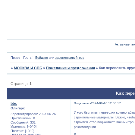
Активные те
Привет, Гость!
Войдите
или
зарегистрируйтесь
.
»
МОСКВА И СПБ
»
Пожелания и предложения
»
Как перевозить кру
Страница:
1
Как пере
bbs
Поделиться
2024-06-16 12:50:17
Олигарх
У кого был опыт перевозки крупногабар
Зарегистрирован
: 2023-06-26
строительные материалы. Важно, чтобы
Приглашений:
0
строительства поджимают. Какими тр
Сообщений:
331
Уважение:
[+0/-0]
рекомендации.
Позитив:
[+0/-0]
0
Провел на форуме: