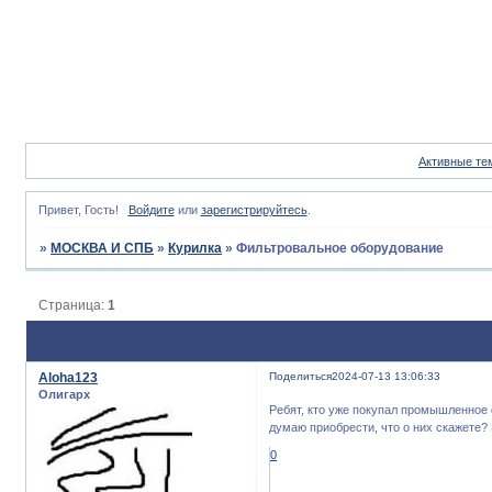
Активные те
Привет, Гость!
Войдите
или
зарегистрируйтесь
.
»
МОСКВА И СПБ
»
Курилка
»
Фильтровальное оборудование
Страница:
1
Aloha123
Поделиться
2024-07-13 13:06:33
Олигарх
Ребят, кто уже покупал промышленно
думаю приобрести, что о них скажете
0