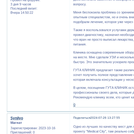
3 дня 9 часов
вопросу.
Последний визит:
Меня беспокоила проблема со зрением,
Вчера 14:50:22
опытным специалистом, но и очень вн
подобрали лечение, которое уже через
Также я воспользовался услугами дерм
провел диагностику, назначил необход
что врач не просто выписал лекарства,
питания.
Клиника оснащена современным оборуд
на месте. Мне сделали УЗИ и нескольк
быстро. Это значительно ускорило про
ГУТА КЛИНИК предлагает также различн
хочет получить полное представление 
которая включала консультации у неск
В целом, посещение ГУТА КЛИНИК оста
профессионалы своего дела, которые д
Рекомендую клинику всем, кто ценит 
0
Synilyo
Поделиться
2024-07-26 13:27:55
Магнат
Одно из лучших по качеству мест для 
Зарегистрирован
: 2023-10-16
проекту "Medical City", там реально с
Приглашений:
0