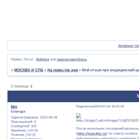
Активные те
Привет, Гость!
Войдите
или
зарегистрируйтесь
.
»
МОСКВА И СПБ
»
На повестке дня
»
Мой отзыв про медицинский ц
Страница:
1
bbs
Поделиться
2024-07-24 10:21:41
Олигарх
Зарегистрирован
: 2023-06-26
Приглашений:
0
Сообщений:
329
После нескольких посещений различн
Уважение:
[+0/-0]
(
https://gutaclinic.ru/
) по совету коллеги
Позитив:
[+0/-0]
действительно заботятся о комфорте п
Провел на форуме: