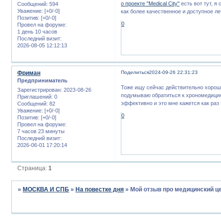
о проекте "Medical City"
есть вот тут, я
Сообщений:
594
Уважение:
[+0/-0]
как более качественное и доступное ле
Позитив:
[+0/-0]
0
Провел на форуме:
1 день 10 часов
Последний визит:
2026-08-05 12:12:13
Фриман
Поделиться
2024-09-26 22:31:23
Предприниматель
Тоже ищу сейчас действительно хорошег
Зарегистрирован
: 2023-08-26
подумываю обратиться к хрономедици
Приглашений:
0
эффективно и это мне кажется как раз т
Сообщений:
82
Уважение:
[+0/-0]
0
Позитив:
[+0/-0]
Провел на форуме:
7 часов 23 минуты
Последний визит:
2026-06-01 17:20:14
Страница:
1
»
МОСКВА И СПБ
»
На повестке дня
»
Мой отзыв про медицинский ц