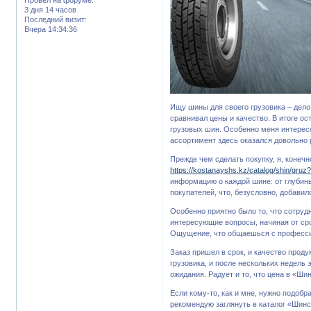
3 дня 14 часов
Последний визит:
Вчера 14:34:36
Ищу шины для своего грузовика – дело
сравнивал цены и качество. В итоге о
грузовых шин. Особенно меня интерес
ассортимент здесь оказался довольно
Прежде чем сделать покупку, я, конечн
https://kostanayshs.kz/catalog/shin/gru
информацию о каждой шине: от глубины
покупателей, что, безусловно, добавил
Особенно приятно было то, что сотруд
интересующие вопросы, начиная от сро
Ощущение, что общаешься с профессио
Заказ пришел в срок, и качество прод
грузовика, и после нескольких недель 
ожидания. Радует и то, что цена в «Ш
Если кому-то, как и мне, нужно подоб
рекомендую заглянуть в каталог «Шинс