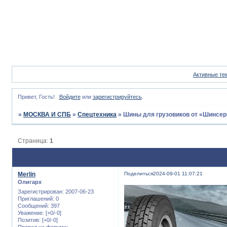
Активные те
Привет, Гость!
Войдите
или
зарегистрируйтесь
.
»
МОСКВА И СПБ
»
Спецтехника
»
Шины для грузовиков от «Шинсер
Страница:
1
Merlin
Поделиться
2024-09-01 11:07:21
Олигарх
Зарегистрирован
: 2007-06-23
Приглашений:
0
Сообщений:
397
Уважение:
[+0/-0]
Позитив:
[+0/-0]
Провел на форуме: