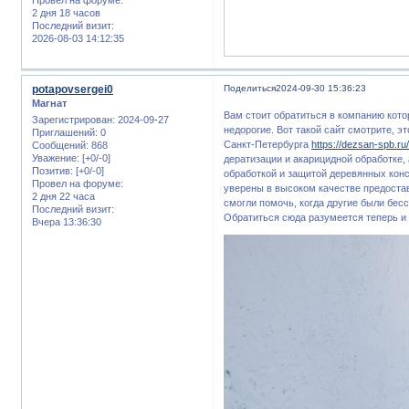
2 дня 18 часов
Последний визит:
2026-08-03 14:12:35
potapovsergei0
Поделиться
2024-09-30 15:36:23
Магнат
Вам стоит обратиться в компанию кото
Зарегистрирован
: 2024-09-27
недорогие. Вот такой сайт смотрите, 
Приглашений:
0
Санкт-Петербурга
https://dezsan-spb.ru
Сообщений:
868
Уважение:
[+0/-0]
дератизации и акарицидной обработке,
Позитив:
[+0/-0]
обработкой и защитой деревянных кон
Провел на форуме:
уверены в высоком качестве предоста
2 дня 22 часа
смогли помочь, когда другие были бес
Последний визит:
Обратиться сюда разумеется теперь и
Вчера 13:36:30