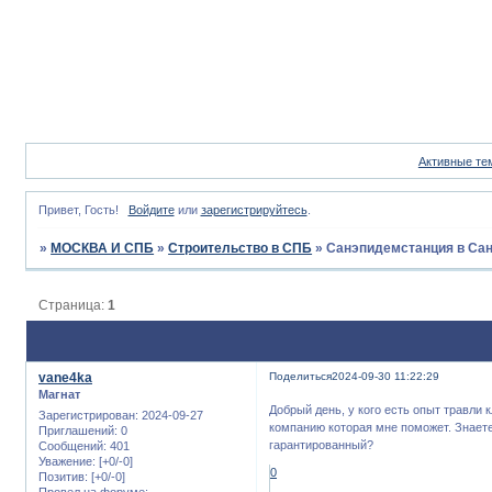
Активные те
Привет, Гость!
Войдите
или
зарегистрируйтесь
.
»
МОСКВА И СПБ
»
Строительство в СПБ
»
Санэпидемстанция в Сан
Страница:
1
vane4ka
Поделиться
2024-09-30 11:22:29
Магнат
Добрый день, у кого есть опыт травли 
Зарегистрирован
: 2024-09-27
компанию которая мне поможет. Знает
Приглашений:
0
гарантированный?
Сообщений:
401
Уважение:
[+0/-0]
0
Позитив:
[+0/-0]
Провел на форуме: