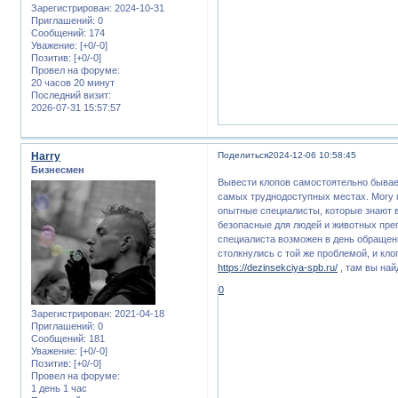
Зарегистрирован
: 2024-10-31
Приглашений:
0
Сообщений:
174
Уважение:
[+0/-0]
Позитив:
[+0/-0]
Провел на форуме:
20 часов 20 минут
Последний визит:
2026-07-31 15:57:57
Harry
Поделиться
2024-12-06 10:58:45
Бизнесмен
Вывести клопов самостоятельно бывае
самых труднодоступных местах. Могу 
опытные специалисты, которые знают 
безопасные для людей и животных преп
специалиста возможен в день обращени
столкнулись с той же проблемой, и кло
https://dezinsekciya-spb.ru/
, там вы на
0
Зарегистрирован
: 2021-04-18
Приглашений:
0
Сообщений:
181
Уважение:
[+0/-0]
Позитив:
[+0/-0]
Провел на форуме:
1 день 1 час