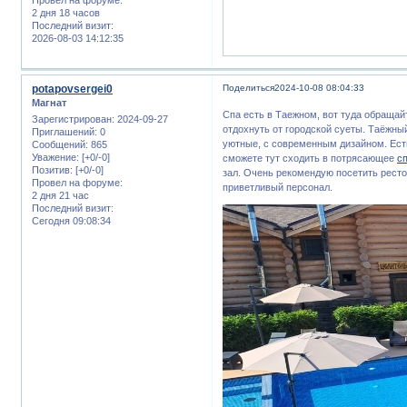
2 дня 18 часов
Последний визит:
2026-08-03 14:12:35
potapovsergei0
Поделиться
2024-10-08 08:04:33
Магнат
Спа есть в Таежном, вот туда обращайт
Зарегистрирован
: 2024-09-27
отдохнуть от городской суеты. Таёжн
Приглашений:
0
уютные, с современным дизайном. Ест
Сообщений:
865
Уважение:
[+0/-0]
сможете тут сходить в потрясающее
с
Позитив:
[+0/-0]
зал. Очень рекомендую посетить ресто
Провел на форуме:
приветливый персонал.
2 дня 21 час
Последний визит:
Сегодня 09:08:34