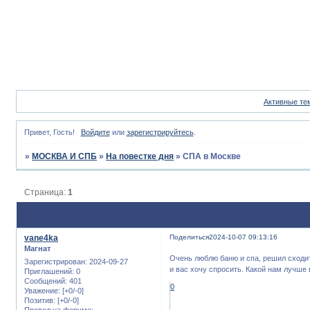
Активные те
Привет, Гость!
Войдите
или
зарегистрируйтесь
.
»
МОСКВА И СПБ
»
На повестке дня
»
СПА в Москве
Страница:
1
vane4ka
Поделиться
2024-10-07 09:13:16
Магнат
Очень люблю баню и спа, решил сходит
Зарегистрирован
: 2024-09-27
и вас хочу спросить. Какой нам лучше 
Приглашений:
0
Сообщений:
401
0
Уважение:
[+0/-0]
Позитив:
[+0/-0]
Провел на форуме: