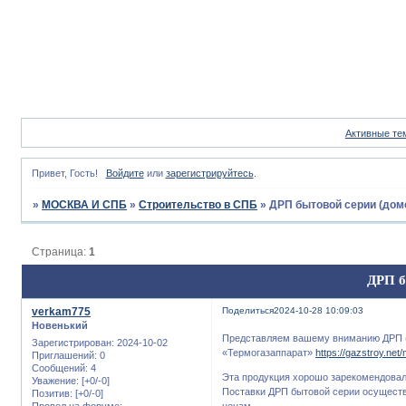
Активные те
Привет, Гость!
Войдите
или
зарегистрируйтесь
.
»
МОСКВА И СПБ
»
Строительство в СПБ
»
ДРП бытовой серии (дом
Страница:
1
ДРП б
verkam775
Поделиться
2024-10-28 10:09:03
Новенький
Представляем вашему вниманию ДРП (
Зарегистрирован
: 2024-10-02
«Термогазаппарат»
https://gazstroy.net
Приглашений:
0
Сообщений:
4
Эта продукция хорошо зарекомендовала
Уважение:
[+0/-0]
Поставки ДРП бытовой серии осуществ
Позитив:
[+0/-0]
Провел на форуме:
ценам.