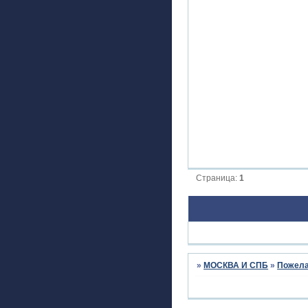
Страница:
1
»
МОСКВА И СПБ
»
Пожела