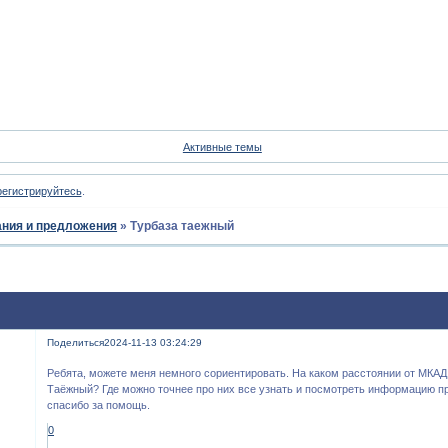
Форум
Участники
Пои
Активные темы
регистрируйтесь
.
ния и предложения
»
Турбаза таежный
Поделиться
2024-11-13 03:24:29
Ребята, можете меня немного сориентировать. На каком расстоянии от МКАД
Таёжный? Где можно точнее про них все узнать и посмотреть информацию п
спасибо за помощь.
0