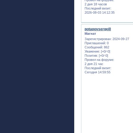
2 дня 18 часов
Последний визит:
2026-08-03 14:12:35
potapovsergei0
Магнат
Зарегистрирован
: 2024-09-27
Приглашений:
0
Сообщений:
862
Уважение:
[+0/-0]
Позитив:
[+0/-0]
Провел на форуме:
2 дня 21 час
Последний визит:
Сегодня 14:59:55