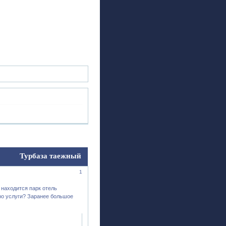
ск
Регистрация
Войти
Турбаза таежный
1
 находится парк отель
ро услуги? Заранее большое