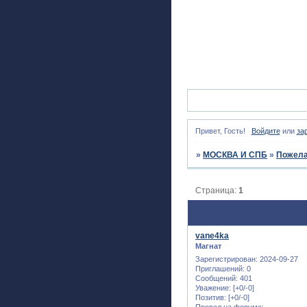
Привет, Гость!
Войдите
или
за
»
МОСКВА И СПБ
»
Пожела
Страница:
1
vane4ka
Магнат
Зарегистрирован
: 2024-09-27
Приглашений:
0
Сообщений:
401
Уважение:
[+0/-0]
Позитив:
[+0/-0]
Провел на форуме: