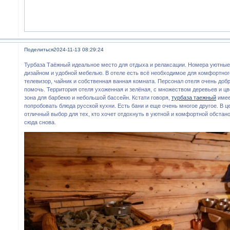
Поделиться
2024-11-13 08:29:24
Турбаза Таёжный идеальное место для отдыха и релаксации. Номера уютные
дизайном и удобной мебелью. В отеле есть всё необходимое для комфортног
телевизор, чайник и собственная ванная комната. Персонал отеля очень добр
помочь. Территория отеля ухоженная и зелёная, с множеством деревьев и цв
зона для барбекю и небольшой бассейн. Кстати говоря,
турбаза таежный
имее
попробовать блюда русской кухни. Есть бани и еще очень многое другое. В 
отличный выбор для тех, кто хочет отдохнуть в уютной и комфортной обстан
сюда снова.