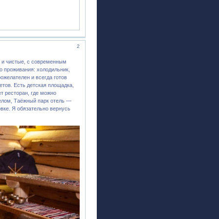
2
 и чистые, с современным
о проживания: холодильник,
ожелателен и всегда готов
етов. Есть детская площадка,
т ресторан, где можно
целом, Таёжный парк отель —
овке. Я обязательно вернусь