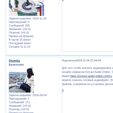
Зарегистрирован
: 2024-11-29
Приглашений:
0
Сообщений:
205
Уважение:
[+0/-0]
Позитив:
[+0/-0]
Провел на форуме:
9 часов 15 минут
Последний визит:
Сегодня 11:11:23
Diomita
Поделиться
2024-11-29 22:49:49
Бизнесмен
Для того чтобы извлечь аудиодорожку 
онлайн-сервисом Extract Audio Online.
видео
https://extract-audio-online.com/ru
можете скачать готовый аудиофайл. Эт
файлов, а времени на установку допол
0
Зарегистрирован
: 2018-09-04
Приглашений:
0
Сообщений:
171
Уважение:
[+0/-0]
Позитив:
[+0/-0]
Провел на форуме: