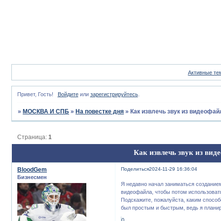
Активные те
Привет, Гость!
Войдите
или
зарегистрируйтесь
.
»
МОСКВА И СПБ
»
На повестке дня
»
Как извлечь звук из видеофа
Страница:
1
Как извлечь звук из вид
BloodGem
Поделиться
2024-11-29 16:36:04
Бизнесмен
Я недавно начал заниматься созданием
видеофайла, чтобы потом использовать
Подскажите, пожалуйста, каким способ
был простым и быстрым, ведь я планир
0