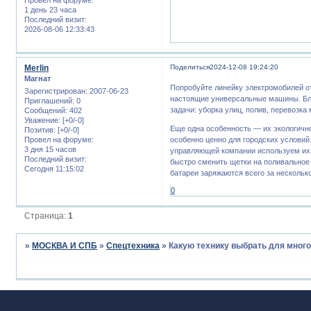
1 день 23 часа
Последний визит:
2026-08-06 12:33:43
Merlin
Поделиться
2024-12-08 19:24:20
Магнат
Попробуйте линейку электромобилей о
Зарегистрирован
: 2007-06-23
настоящие универсальные машины. Бл
Приглашений:
0
задачи: уборка улиц, полив, перевозка
Сообщений:
402
Уважение:
[+0/-0]
Еще одна особенность — их экологично
Позитив:
[+0/-0]
Провел на форуме:
особенно ценно для городских условий
3 дня 15 часов
управляющей компании используем их д
Последний визит:
быстро сменить щетки на поливальное 
Сегодня 11:15:02
батареи заряжаются всего за несколько
0
Страница:
1
»
МОСКВА И СПБ
»
Спецтехника
»
Какую технику выбрать для мног