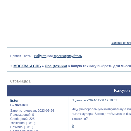
Активные те
Привет, Гость!
Войдите
или
зарегистрируйтесь
.
»
МОСКВА И СПБ
»
Спецтехника
»
Какую технику выбрать для мног
Страница:
1
Какую т
lister
Поделиться
2024-12-08 19:10:32
Бизнесмен
Ищу универсальную коммунальную маши
Зарегистрирован
: 2023-06-26
вывоз мусора. Важно, чтобы можно был
Приглашений:
0
варианты?
Сообщений:
225
Уважение:
[+0/-0]
0
Позитив:
[+0/-0]
Провел на форуме: