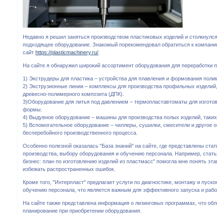
Недавно я решил заняться производством пластиковых изделий и столкнулс
подходящее оборудование. Знакомый порекомендовал обратиться к компании
сайт
https://plasticmachinery.ru/
.
На сайте я обнаружил широкий ассортимент оборудования для переработки п
1) Экструдеры для пластика – устройства для плавления и формования поли
2) Экструзионные линии – комплексы для производства профильных изделий, 
древесно-полимерного композита (ДПК).
3)Оборудование для литья под давлением – термопластавтоматы для изгото
формы.
4) Выдувное оборудование – машины для производства полых изделий, таких 
5) Вспомогательное оборудование – чиллеры, сушилки, смесители и другое 
бесперебойного производственного процесса.
Особенно полезной оказалась "База знаний" на сайте, где представлены ста
производства, выбору оборудования и обучению персонала. Например, стать
бизнес: план по изготовлению изделий из пластмасс" помогла мне понять эта
избежать распространенных ошибок.
Кроме того, "Интерпласт" предлагает услуги по диагностике, монтажу и пуско
обучению персонала, что является важным для эффективного запуска и рабо
На сайте также представлена информация о лизинговых программах, что об
планирование при приобретении оборудования.