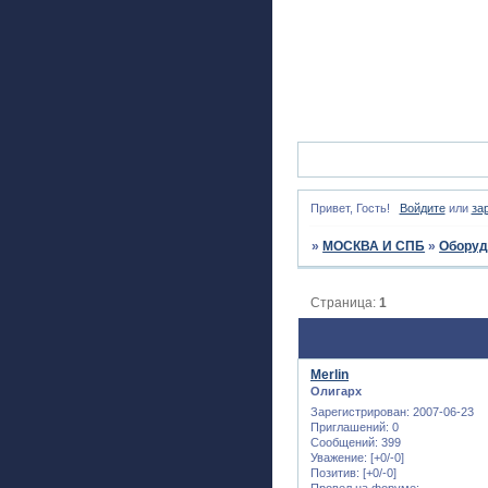
Привет, Гость!
Войдите
или
за
»
МОСКВА И СПБ
»
Оборуд
Страница:
1
Merlin
Олигарх
Зарегистрирован
: 2007-06-23
Приглашений:
0
Сообщений:
399
Уважение:
[+0/-0]
Позитив:
[+0/-0]
Провел на форуме: