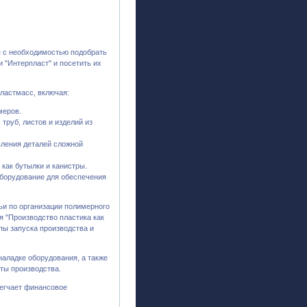
я с необходимостью подобрать
 "Интерпласт" и посетить их
ластмасс, включая:
меров.
труб, листов и изделий из
вления деталей сложной
как бутылки и канистры.
оборудование для обеспечения
тьи по организации полимерного
я "Производство пластика как
пы запуска производства и
наладке оборудования, а также
ты производства.
легчает финансовое