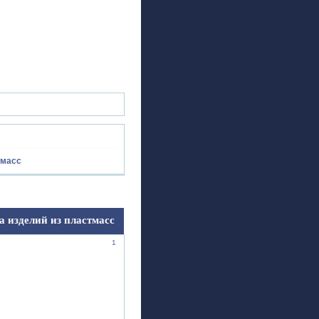
ск
Регистрация
Войти
тмасс
а изделий из пластмасс
1