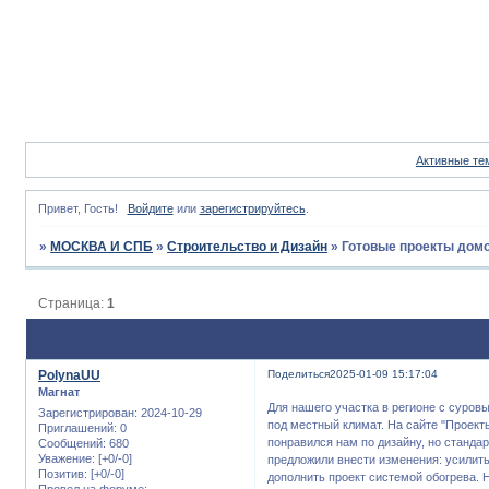
Активные те
Привет, Гость!
Войдите
или
зарегистрируйтесь
.
»
МОСКВА И СПБ
»
Строительство и Дизайн
»
Готовые проекты домо
Страница:
1
PolynaUU
Поделиться
2025-01-09 15:17:04
Магнат
Для нашего участка в регионе с суров
Зарегистрирован
: 2024-10-29
под местный климат. На сайте "Проект
Приглашений:
0
понравился нам по дизайну, но станда
Сообщений:
680
Уважение:
[+0/-0]
предложили внести изменения: усилить
Позитив:
[+0/-0]
дополнить проект системой обогрева. 
Провел на форуме: