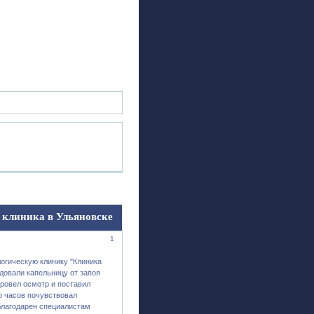
ск
Регистрация
Войти
 клиника в Ульяновске
1
огическую клинику "Клиника
довали капельницу от запоя
провел осмотр и поставил
о часов почувствовал
 благодарен специалистам