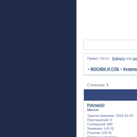
Привет, Гость!
Войдите
или
за
»
МОСКВА И СПБ
»
Курилк
Страница:
1
PolynaUU
Магнат
Зарегистрирован
: 2024-10-29
Приглашений:
0
Сообщений:
680
Уважение:
[+0/-0]
Позитив:
[+0/-0]
Провел на форуме: