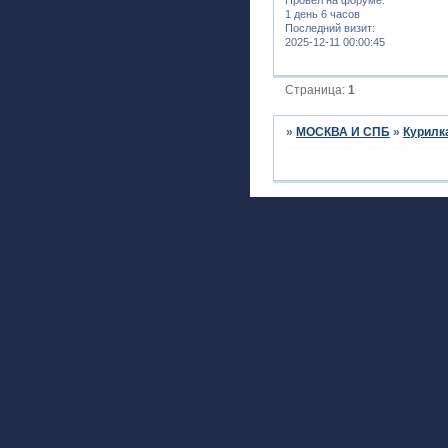
1 день 6 часов
Последний визит:
2025-12-11 00:00:45
Страница:
1
»
МОСКВА И СПБ
»
Курилк