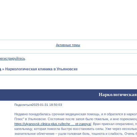
Форум
Участники
Пои
Активные темы
регистрируйтесь
.
а
»
Наркологическая клиника в Ульяновске
Наркологическая
Поделиться
2025-01-31 18:50:03
Недавно понадобилась срочная медицинская помощь, и я обратился в наркол
Плюс" в Ульяновске. Состояние после запоя было тяжелым, и мне порекомен
https://ulyanovsk.clinica-plus.ru/leche … ot-zapoya/
. Врач приехал оперативно, 
капельницу, которая помогла быстро восстановить силы. Уже через нескольк
значительное облегчение – ушли головная боль, тошнота и слабость. Очень