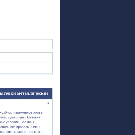
ск
Регистрация
Войти
ытовки металлические
1
хозблок и временное жилье.
тались довольны! Бытовка
ные условия. Все швы
новили без проблем. Очень
 нас есть комфортное место