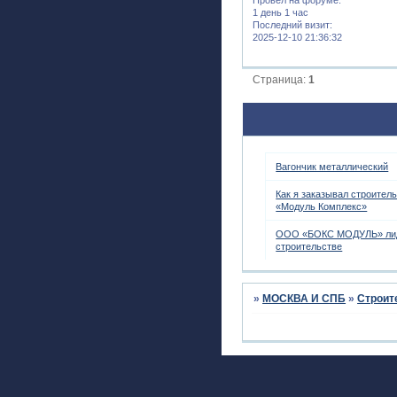
1 день 1 час
Последний визит:
2025-12-10 21:36:32
Страница:
1
Вагончик металлический
Как я заказывал строител
«Модуль Комплекс»
ООО «БОКС МОДУЛЬ» лид
строительстве
»
МОСКВА И СПБ
»
Строит