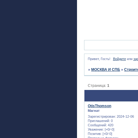
Привет, Гость!
Войдите
или
за
»
МОСКВА И СПБ
»
Строит
Страница:
1
OtisThomson
Магнат
Зарегистрирован
: 2024-12-06
Приглашений:
0
Сообщений:
420
Уважение:
[+0/-0]
Позитив:
[+0/-0]
Провел на форуме: