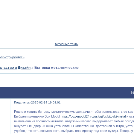
Форум
Участники
Пои
Активные темы
регистрируйтесь
.
ельство и Дизайн
»
Бытовки металлические
Б
Поделиться
2025-02-14 19:08:01
Решили купить бытовку металлическую для дачи, чтобы использовать ее как 
Выбрали компанию Box Modul
https://box-modul24.ru/uslugi/ur/bitovki-metal
и ос
выполнена из прочного металла, надежный каркас выдерживает любые погод
аккуратные, дверь и окна установлены качественно. Доставили быстро, уста
удобно, что есть возможность выбрать планировку под свои нужды. Теперь у