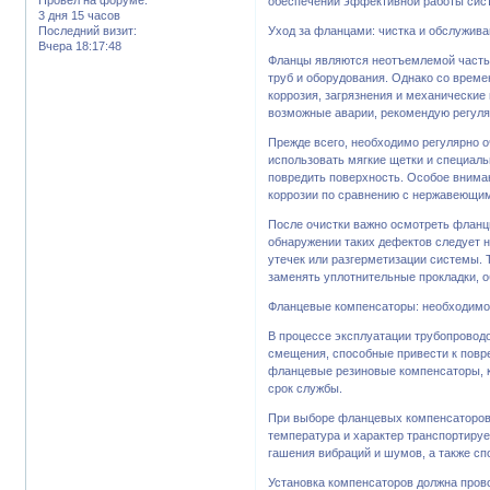
обеспечении эффективной работы сис
3 дня 15 часов
Последний визит:
Уход за фланцами: чистка и обслужив
Вчера 18:17:48
Фланцы являются неотъемлемой часть
труб и оборудования. Однако со време
коррозия, загрязнения и механические
возможные аварии, рекомендую регуля
Прежде всего, необходимо регулярно о
использовать мягкие щетки и специал
повредить поверхность. Особое вниман
коррозии по сравнению с нержавеющим
После очистки важно осмотреть фланц
обнаружении таких дефектов следует 
утечек или разгерметизации системы. 
заменять уплотнительные прокладки, 
Фланцевые компенсаторы: необходимос
В процессе эксплуатации трубопровод
смещения, способные привести к повр
фланцевые резиновые компенсаторы, ко
срок службы.
При выборе фланцевых компенсаторов 
температура и характер транспортиру
гашения вибраций и шумов, а также с
Установка компенсаторов должна пров