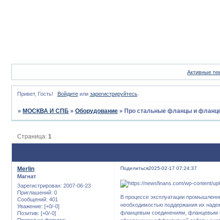
Активные те
Привет, Гость!
Войдите
или
зарегистрируйтесь
.
»
МОСКВА И СПБ
»
Оборудование
»
Про стальные фланцы и фланц
Страница:
1
Merlin
Поделиться
2025-02-17 07:24:37
Магнат
Зарегистрирован
: 2007-06-23
Приглашений:
0
В процессе эксплуатации промышленны
Сообщений:
401
необходимостью поддержания их надеж
Уважение:
[+0/-0]
фланцевым соединениям, фланцевым к
Позитив:
[+0/-0]
Провел на форуме: