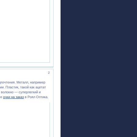
2
дпочтения. Металл, например
и. Пластик, такой как ацетат
 волокно — суперлегкий и
те
очки на заказ
в Роял Оптика.