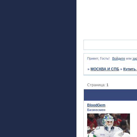
Привет, Гость!
Войдите
или
за
»
МОСКВА И СПБ
»
Купить 
Страница:
1
BloodGem
Бизнесмен