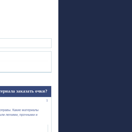
ск
Регистрация
Войти
териала заказать очки?
1
 оправы. Какие материалы
ыли легкими, прочными и