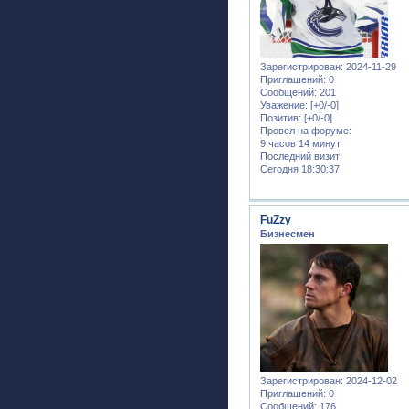
Зарегистрирован
: 2024-11-29
Приглашений:
0
Сообщений:
201
Уважение:
[+0/-0]
Позитив:
[+0/-0]
Провел на форуме:
9 часов 14 минут
Последний визит:
Сегодня 18:30:37
FuZzy
Бизнесмен
Зарегистрирован
: 2024-12-02
Приглашений:
0
Сообщений:
176