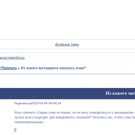
Форум
Участники
Пои
Активные темы
регистрируйтесь
.
/ Продать
»
Из какого материала заказать очки?
Из какого ма
Поделиться
2025-03-04 00:04:19
Хочу сменить старые очки на новые, но не могу определиться с материалом
лучше всего подходят для ежедневного ношения? Хотелось бы, чтобы очки б
гипоаллергенными.
0