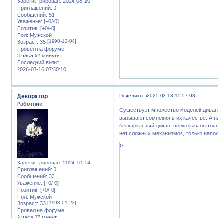
Зарегистрирован
: 2024-08-20
Приглашений:
0
Сообщений:
51
Уважение:
[+0/-0]
Позитив:
[+0/-0]
Пол:
Мужской
[1990-12-08]
Возраст:
35
Провел на форуме:
3 часа 52 минуты
Последний визит:
2026-07-16 07:50:10
Декоратор
Поделиться
2025-03-13 15:57:03
Работник
Существует множество моделей диванов
вызывают сомнения в их качестве. А на
бескаркасный диван, поскольку он точ
нет сложных механизмов, только напол
0
Зарегистрирован
: 2024-10-14
Приглашений:
0
Сообщений:
33
Уважение:
[+0/-0]
Позитив:
[+0/-0]
Пол:
Мужской
[1993-01-28]
Возраст:
33
Провел на форуме:
2 часа 27 минут