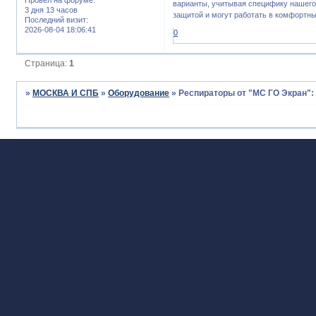
варианты, учитывая специфику нашего
3 дня 13 часов
защитой и могут работать в комфортны
Последний визит:
2026-08-04 18:06:41
0
Страница:
1
»
МОСКВА И СПБ
»
Оборудование
»
Респираторы от "МС ГО Экран":