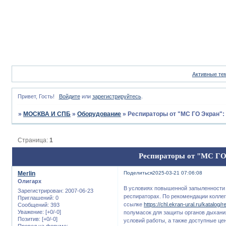
Активные те
Привет, Гость!
Войдите
или
зарегистрируйтесь
.
»
МОСКВА И СПБ
»
Оборудование
»
Респираторы от "МС ГО Экран":
Страница:
1
Респираторы от "МС ГО 
Merlin
Поделиться
2025-03-21 07:06:08
Олигарх
В условиях повышенной запыленности 
Зарегистрирован
: 2007-06-23
респираторах. По рекомендации коллег
Приглашений:
0
ссылке
https://chl.ekran-ural.ru/katalog/r
Сообщений:
393
Уважение:
[+0/-0]
полумасок для защиты органов дыхани
Позитив:
[+0/-0]
условий работы, а также доступные ц
Провел на форуме: