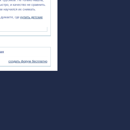
стро, и качество не сравнить.
ам научился их снимать.
ы думаете, где
купить детские
ках
создать форум бесплатно