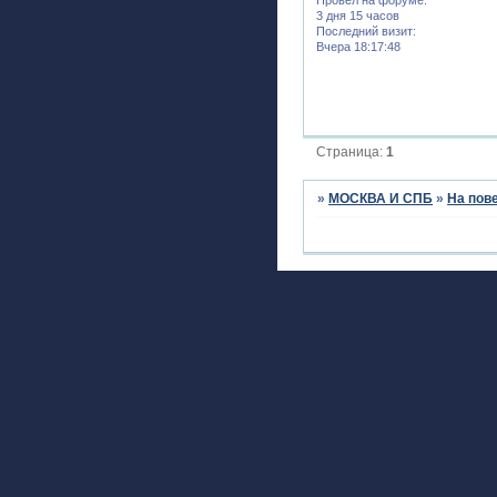
3 дня 15 часов
Последний визит:
Вчера 18:17:48
Страница:
1
»
МОСКВА И СПБ
»
На пов