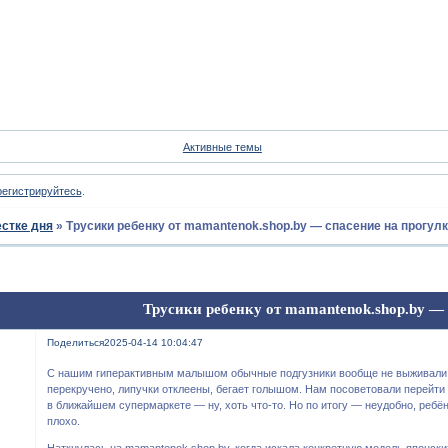
Форум
Участники
Пои
Активные темы
регистрируйтесь
.
естке дня
»
Трусики ребенку от mamantenok.shop.by — спасение на прогул
Трусики ребенку от mamantenok.shop.by —
Поделиться
2025-04-14 10:04:47
С нашим гиперактивным малышом обычные подгузники вообще не выживали.
перекручено, липучки отклеены, бегает голышом. Нам посоветовали перейти 
в ближайшем супермаркете — ну, хоть что-то. Но по итогу — неудобно, ребён
плохо.
Наткнулась на mamantenok.shop.by, когда искала конкретную модель японски