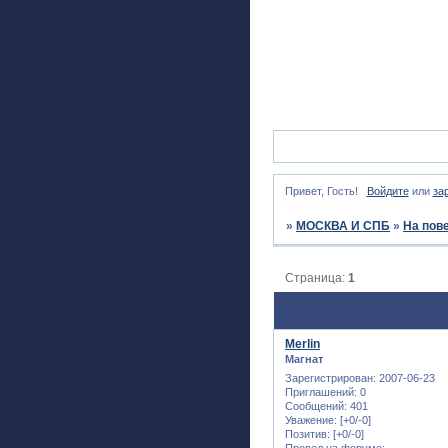
Привет, Гость!
Войдите
или
за
»
МОСКВА И СПБ
»
На пов
Страница:
1
Merlin
Магнат
Зарегистрирован
: 2007-06-23
Приглашений:
0
Сообщений:
401
Уважение:
[+0/-0]
Позитив:
[+0/-0]
Провел на форуме: