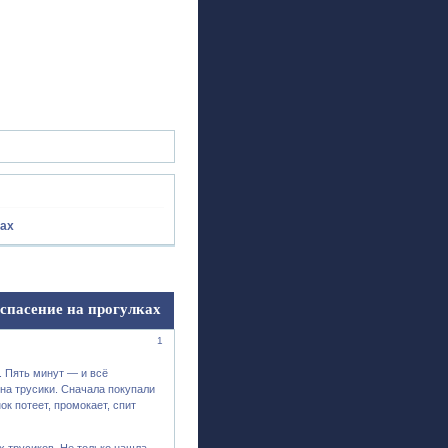
ск
Регистрация
Войти
ках
 спасение на прогулках
1
 Пять минут — и всё
на трусики. Сначала покупали
ок потеет, промокает, спит
х трусиков. Не только нашла,