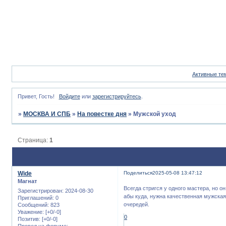
Активные те
Привет, Гость!
Войдите
или
зарегистрируйтесь
.
»
МОСКВА И СПБ
»
На повестке дня
»
Мужской уход
Страница:
1
Wide
Поделиться
2025-05-08 13:47:12
Магнат
Всегда стригся у одного мастера, но он
Зарегистрирован
: 2024-08-30
абы куда, нужна качественная мужская
Приглашений:
0
очередей.
Сообщений:
823
Уважение:
[+0/-0]
0
Позитив:
[+0/-0]
Провел на форуме: