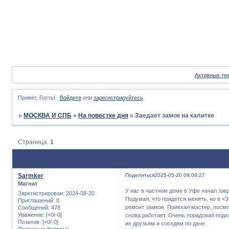
Активные те
Привет, Гость!
Войдите
или
зарегистрируйтесь
.
»
МОСКВА И СПБ
»
На повестке дня
»
Заедает замок на калитке
Страница:
1
Sarmker
Поделиться
2025-05-20 09:08:27
Магнат
У нас в частном доме в Уфе начал заед
Зарегистрирован
: 2024-08-20
Подумал, что придется менять, но в 
Приглашений:
0
ремонт замков. Приехал мастер, посмо
Сообщений:
478
Уважение:
[+0/-0]
снова работает. Очень порадовал подхо
Позитив:
[+0/-0]
их друзьям и соседям по даче.
Провел на форуме: