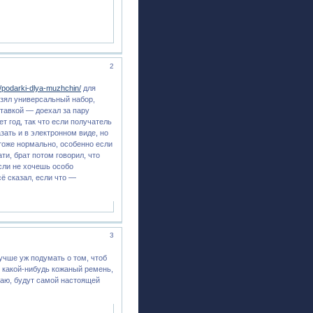
2
k/podarki-dlya-muzhchin/
для
взял универсальный набор,
ставкой — доехал за пару
т год, так что если получатель
зать и в электронном виде, но
 тоже нормально, особенно если
и, брат потом говорил, что
сли не хочешь особо
ё сказал, если что —
3
учше уж подумать о том, чтоб
и какой-нибудь кожаный ремень,
маю, будут самой настоящей