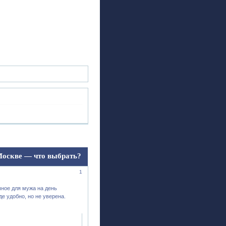
ск
Регистрация
Войти
Москве — что выбрать?
1
чное для мужа на день
е удобно, но не уверена.