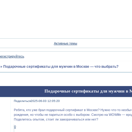
Форум
Участники
Пои
Активные темы
регистрируйтесь
.
»
Подарочные сертификаты для мужчин в Москве — что выбрать?
Подарочные сертификаты для мужчин в 
Поделиться
2025-06-03 12:05:20
Ребята, кто уже брал подарочный сертификат в Москве? Нужно что-то необы
рождения, но чтобы не париться особо с выбором. Смотрю на WOWlife — врод
Поделитесь опытом, стоит ли заморачиваться или нет?
0