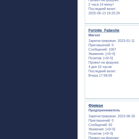
2 часа 14 минут
Последний визит:
2025-06-13 19:20:29
Fortnite_Fabeshe
Магнат
Зарегистрирован
: 2023-01-11
Приглашений:
0
Сообщений:
1067
Уважение:
[+0/-0]
Позитив:
[+0/-0]
Провел на форуме:
4 дня 10 часов
Последний визит:
Вчера 17:58:09
Фриман
Предприниматель
Зарегистрирован
: 2023-08-26
Приглашений:
0
Сообщений:
82
Уважение:
[+0/-0]
Позитив:
[+0/-0]
Провел на форуме: