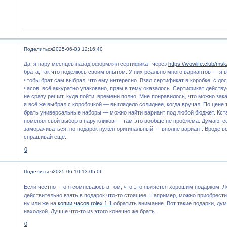
Поделиться
2025-06-03 12:16:40
Да, я пару месяцев назад оформлял сертификат через
https://wowlife.club/ms
брата, так что поделюсь своим опытом. У них реально много вариантов — я 
чтобы брат сам выбрал, что ему интересно. Взял сертификат в коробке, с до
часов, всё аккуратно упаковано, прям в тему оказалось. Сертификат действуе
не сразу решит, куда пойти, времени полно. Мне понравилось, что можно зака
я всё же выбрал с коробочкой — выглядело солиднее, когда вручал. По цене
брать универсальные наборы — можно найти вариант под любой бюджет. Кстат
поменял свой выбор в пару кликов — там это вообще не проблема. Думаю, е
заморачиваться, но подарок нужен оригинальный — вполне вариант. Вроде вс
спрашивай ещё.
0
Поделиться
2025-06-10 13:05:06
Если честно - то я сомневаюсь в том, что это является хорошим подарком. Л
действительно взять в подарок что-то стоящее. Например, можно приобрест
ну или же на
копии часов rolex 1:1
обратить внимание. Вот такие подарки, ду
находкой. Лучше что-то из этого конечно же брать.
0