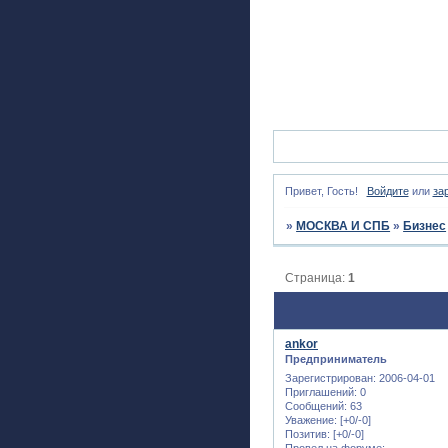
Привет, Гость!
Войдите
или
за
»
МОСКВА И СПБ
»
Бизнес
Страница:
1
ankor
Предприниматель
Зарегистрирован
: 2006-04-01
Приглашений:
0
Сообщений:
63
Уважение:
[+0/-0]
Позитив:
[+0/-0]
Провел на форуме: