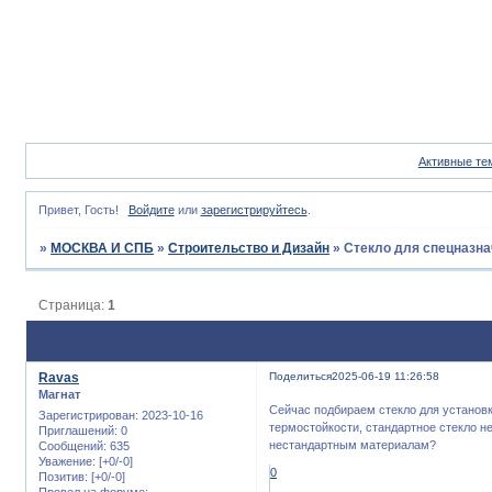
Активные те
Привет, Гость!
Войдите
или
зарегистрируйтесь
.
»
МОСКВА И СПБ
»
Строительство и Дизайн
»
Стекло для спецназн
Страница:
1
Ravas
Поделиться
2025-06-19 11:26:58
Магнат
Сейчас подбираем стекло для установк
Зарегистрирован
: 2023-10-16
термостойкости, стандартное стекло н
Приглашений:
0
нестандартным материалам?
Сообщений:
635
Уважение:
[+0/-0]
0
Позитив:
[+0/-0]
Провел на форуме: