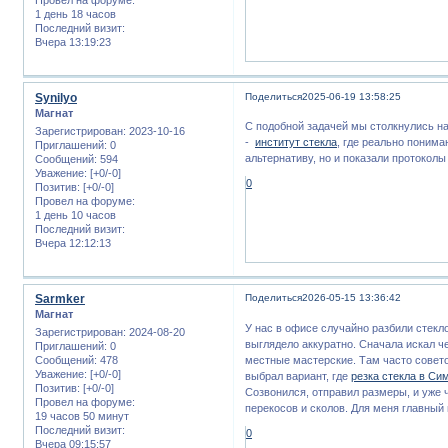
1 день 18 часов
Последний визит:
Вчера 13:19:23
Synilyo
Поделиться
2025-06-19 13:58:25
Магнат
С подобной задачей мы столкнулись на
Зарегистрирован
: 2023-10-16
-
институт стекла
, где реально поним
Приглашений:
0
альтернативу, но и показали протоколы
Сообщений:
594
Уважение:
[+0/-0]
0
Позитив:
[+0/-0]
Провел на форуме:
1 день 10 часов
Последний визит:
Вчера 12:12:13
Sarmker
Поделиться
2026-05-15 13:36:42
Магнат
У нас в офисе случайно разбили стекл
Зарегистрирован
: 2024-08-20
выглядело аккуратно. Сначала искал ч
Приглашений:
0
местные мастерские. Там часто совето
Сообщений:
478
Уважение:
[+0/-0]
выбрал вариант, где
резка стекла в С
Позитив:
[+0/-0]
Созвонился, отправил размеры, и уже ч
Провел на форуме:
перекосов и сколов. Для меня главный
19 часов 50 минут
Последний визит:
0
Вчера 09:15:57