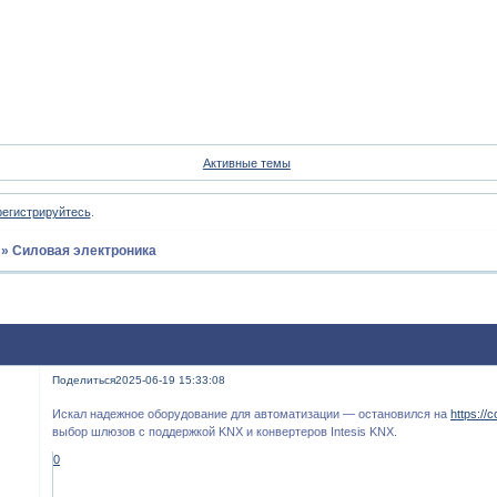
Форум
Участники
Пои
Активные темы
регистрируйтесь
.
»
Силовая электроника
Поделиться
2025-06-19 15:33:08
Искал надежное оборудование для автоматизации — остановился на
https://c
выбор шлюзов с поддержкой KNX и конвертеров Intesis KNX.
0