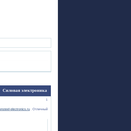
ск
Регистрация
Войти
Силовая электроника
1
onsteel-electronics.ru
. Отличный