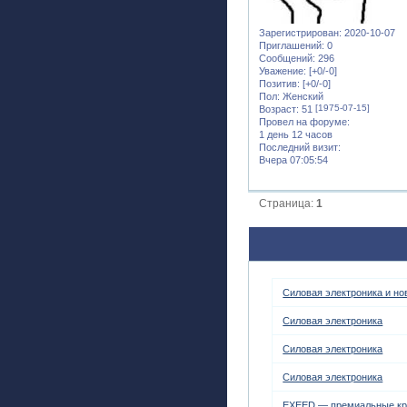
Зарегистрирован
: 2020-10-07
Приглашений:
0
Сообщений:
296
Уважение:
[+0/-0]
Позитив:
[+0/-0]
Пол:
Женский
[1975-07-15]
Возраст:
51
Провел на форуме:
1 день 12 часов
Последний визит:
Вчера 07:05:54
Страница:
1
Силовая электроника и но
Силовая электроника
Силовая электроника
Силовая электроника
EXEED — премиальные кр