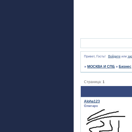
Привет, Гость!
Войдите
или
за
»
МОСКВА И СПБ
»
Бизнес
Страница:
1
Aloha123
Олигарх