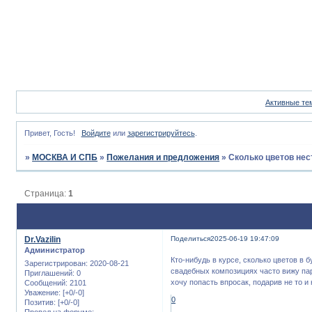
Активные те
Привет, Гость!
Войдите
или
зарегистрируйтесь
.
»
МОСКВА И СПБ
»
Пожелания и предложения
»
Сколько цветов нес
Страница:
1
Dr.Vazilin
Поделиться
2025-06-19 19:47:09
Администратор
Кто-нибудь в курсе, сколько цветов в б
Зарегистрирован
: 2020-08-21
свадебных композициях часто вижу пар
Приглашений:
0
хочу попасть впросак, подарив не то и 
Сообщений:
2101
Уважение:
[+0/-0]
0
Позитив:
[+0/-0]
Провел на форуме: