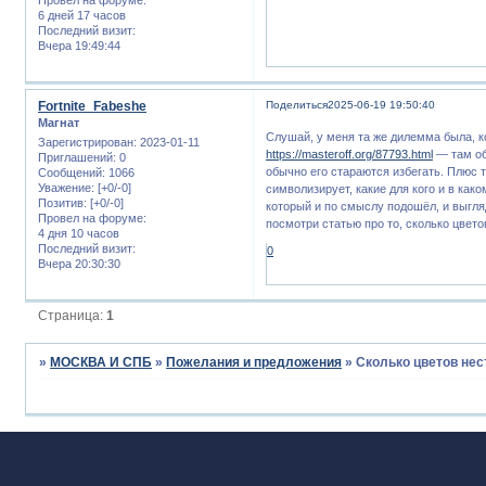
6 дней 17 часов
Последний визит:
Вчера 19:49:44
Fortnite_Fabeshe
Поделиться
2025-06-19 19:50:40
Магнат
Слушай, у меня та же дилемма была, к
Зарегистрирован
: 2023-01-11
https://masteroff.org/87793.html
— там об
Приглашений:
0
обычно его стараются избегать. Плюс 
Сообщений:
1066
Уважение:
[+0/-0]
символизирует, какие для кого и в как
Позитив:
[+0/-0]
который и по смыслу подошёл, и выгля
Провел на форуме:
посмотри статью про то, сколько цвето
4 дня 10 часов
Последний визит:
0
Вчера 20:30:30
Страница:
1
»
МОСКВА И СПБ
»
Пожелания и предложения
»
Сколько цветов нес