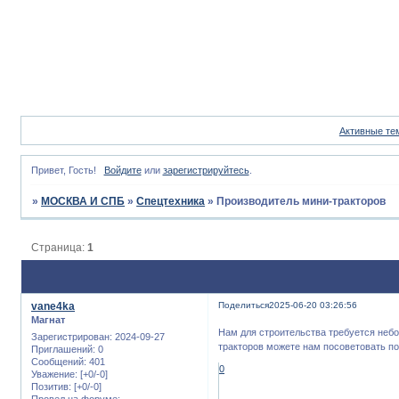
Активные те
Привет, Гость!
Войдите
или
зарегистрируйтесь
.
»
МОСКВА И СПБ
»
Спецтехника
»
Производитель мини-тракторов
Страница:
1
vane4ka
Поделиться
2025-06-20 03:26:56
Магнат
Нам для строительства требуется небо
Зарегистрирован
: 2024-09-27
тракторов можете нам посоветовать по
Приглашений:
0
Сообщений:
401
0
Уважение:
[+0/-0]
Позитив:
[+0/-0]
Провел на форуме: