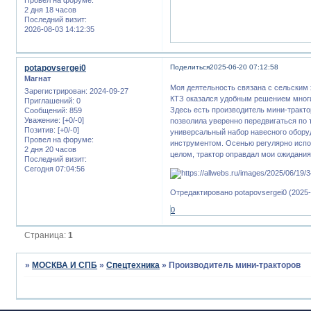
2 дня 18 часов
Последний визит:
2026-08-03 14:12:35
potapovsergei0
Поделиться
2025-06-20 07:12:58
Магнат
Моя деятельность связана с сельским
Зарегистрирован
: 2024-09-27
КТЗ оказался удобным решением многих
Приглашений:
0
Здесь есть производитель мини-тракт
Сообщений:
859
Уважение:
[+0/-0]
позволила уверенно передвигаться по
Позитив:
[+0/-0]
универсальный набор навесного обору
Провел на форуме:
инструментом. Осенью регулярно испол
2 дня 20 часов
целом, трактор оправдал мои ожидания
Последний визит:
Сегодня 07:04:56
Отредактировано potapovsergei0 (2025-
0
Страница:
1
»
МОСКВА И СПБ
»
Спецтехника
»
Производитель мини-тракторов