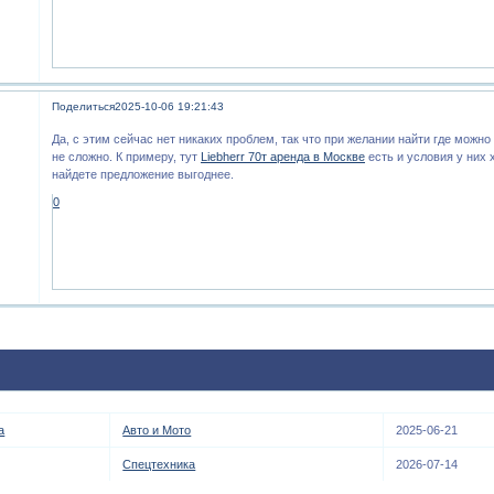
Поделиться
2025-10-06 19:21:43
Да, с этим сейчас нет никаких проблем, так что при желании найти где можн
не сложно. К примеру, тут
Liebherr 70т аренда в Москве
есть и условия у них
найдете предложение выгоднее.
0
а
Авто и Мото
2025-06-21
Спецтехника
2026-07-14