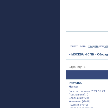
Привет, Гость!
Войдите
или
за
»
МОСКВА И СПБ
»
Оборуд
Страница:
1
PolynaUU
Магнат
Зарегистрирован
: 2024-10-29
Приглашений:
0
Сообщений:
680
Уважение:
[+0/-0]
Позитив:
[+0/-0]
Провел на форуме: