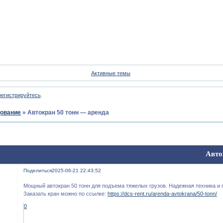
Форум
Участники
Пои
Активные темы
регистрируйтесь
.
ование
»
Автокран 50 тонн — аренда
Авто
Поделиться
2025-06-21 22:43:52
Мощный автокран 50 тонн для подъема тяжелых грузов. Надежная техника и
Заказать кран можно по ссылке:
https://dcs-rent.ru/arenda-avtokrana/50-tonn/
0