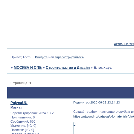
Активные те
Привет, Гость!
Войдите
или
зарегистрируйтесь
.
»
МОСКВА И СПБ
»
Строительство и Дизайн
»
Блок хаус
Страница:
1
PolynaUU
Поделиться
2025-06-21 23:14:23
Магнат
Создаёт эффект настоящего сруба в и
Зарегистрирован
: 2024-10-29
https://utwood.ru/catalog/pilomaterialy/bl
Приглашений:
0
Сообщений:
680
0
Уважение:
[+0/-0]
Позитив:
[+0/-0]
Провел на форуме: