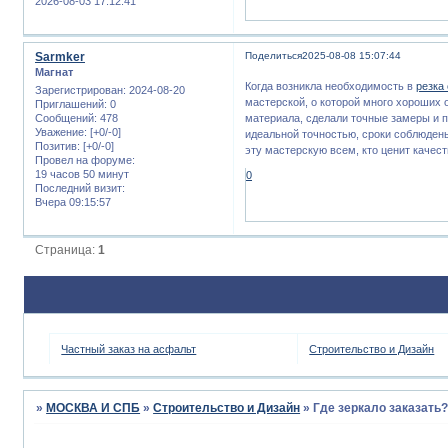
2026-08-03 17:12:41
Sarmker
Поделиться
2025-08-08 15:07:44
Магнат
Когда возникла необходимость в
резка
Зарегистрирован
: 2024-08-20
мастерской, о которой много хороших 
Приглашений:
0
материала, сделали точные замеры и 
Сообщений:
478
Уважение:
[+0/-0]
идеальной точностью, сроки соблюдены
Позитив:
[+0/-0]
эту мастерскую всем, кто ценит качест
Провел на форуме:
19 часов 50 минут
0
Последний визит:
Вчера 09:15:57
Страница:
1
Частный заказ на асфальт
Строительство и Дизайн
»
МОСКВА И СПБ
»
Строительство и Дизайн
»
Где зеркало заказать