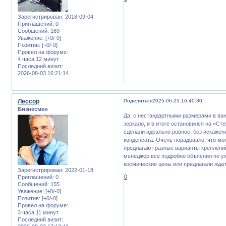
Зарегистрирован
: 2018-09-04
Приглашений:
0
Сообщений:
169
Уважение:
[+0/-0]
Позитив:
[+0/-0]
Провел на форуме:
4 часа 12 минут
Последний визит:
2026-08-03 16:21:14
Лессор
Поделиться
2025-06-25 16:40:30
Бизнесмен
Да, с нестандартными размерами в ванн
зеркало, и в итоге остановился на «С
сделали идеально ровное, без искажен
конденсата. Очень порадовало, что мож
предлагают разные варианты креплений
менеджер все подробно объяснил по ух
космические цены или предлагали ждать
Зарегистрирован
: 2022-01-18
0
Приглашений:
0
Сообщений:
155
Уважение:
[+0/-0]
Позитив:
[+0/-0]
Провел на форуме:
3 часа 11 минут
Последний визит: