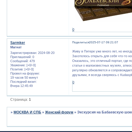
0
Sarmker
Поделиться
2025-07-17 09:21:07
Магнат
Живу в Питере уже много лет, но иног
Зарегистрирован
: 2024-08-20
Захотелось открыть для себя что-то но
Приглашений:
0
Оказалось, это отличный портал, где 
Сообщений:
479
Уважение:
[+0/-0]
статьи о малоизвестных музеях, атмо
Позитив:
[+0/-0]
регулярно обновляется и сопровождае
Провел на форуме:
друзьями, я всегда сверяюсь с Kudasp
19 часов 50 минут
Последний визит:
0
Вчера 12:45:49
Страница:
1
»
МОСКВА И СПБ
»
Женский форум
»
Экскурсия на Бабаевскую шо