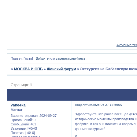
Активные те
Привет, Гость!
Войдите
или
зарегистрируйтесь
.
»
МОСКВА И СПБ
»
Женский форум
»
Экскурсия на Бабаевскую шо
Страница:
1
vane4ka
Поделиться
2025-06-27 18:56:07
Магнат
Здравствуйте, кто ранее посещал дет
Зарегистрирован
: 2024-09-27
исторические моменты производства ш
Приглашений:
0
фабрике, и как они влияют на совреме
Сообщений:
401
Уважение:
[+0/-0]
данные экскурсии?
Позитив:
[+0/-0]
0
Провел на форуме: