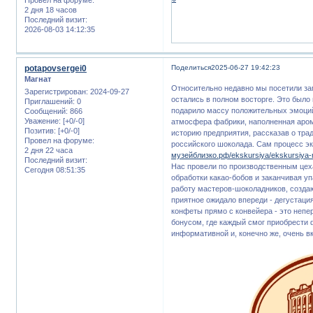
2 дня 18 часов
Последний визит:
2026-08-03 14:12:35
potapovsergei0
Поделиться
2025-06-27 19:42:23
Магнат
Относительно недавно мы посетили за
Зарегистрирован
: 2024-09-27
остались в полном восторге. Это было
Приглашений:
0
подарило массу положительных эмоций
Сообщений:
866
Уважение:
[+0/-0]
атмосфера фабрики, наполненная арома
Позитив:
[+0/-0]
историю предприятия, рассказав о тра
Провел на форуме:
российского шоколада. Сам процесс 
2 дня 22 часа
музейблизко.рф/ekskursiya/ekskursiya-n
Последний визит:
Нас провели по производственным цеха
Сегодня 08:51:35
обработки какао-бобов и заканчивая у
работу мастеров-шоколадников, созда
приятное ожидало впереди - дегустац
конфеты прямо с конвейера - это неп
бонусом, где каждый смог приобрести
информативной и, конечно же, очень в