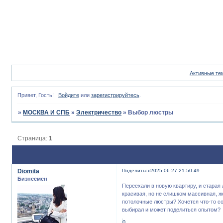
Активные те
Привет, Гость!
Войдите
или
зарегистрируйтесь
.
»
МОСКВА И СПБ
»
Электричество
»
Выбор люстры
Страница:
1
Diomita
Поделиться
2025-06-27 21:50:49
Бизнесмен
Переехали в новую квартиру, и старая
красивая, но не слишком массивная, ж
потолочные люстры? Хочется что-то со
выбирал и может поделиться опытом?
0