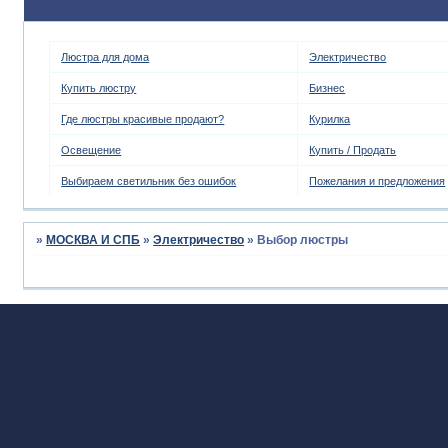
Люстра для дома
Электричество
Купить люстру
Бизнес
Где люстры красивые продают?
Курилка
Освещение
Купить / Продать
Выбираем светильник без ошибок
Пожелания и предложения
»
МОСКВА И СПБ
»
Электричество
»
Выбор люстры