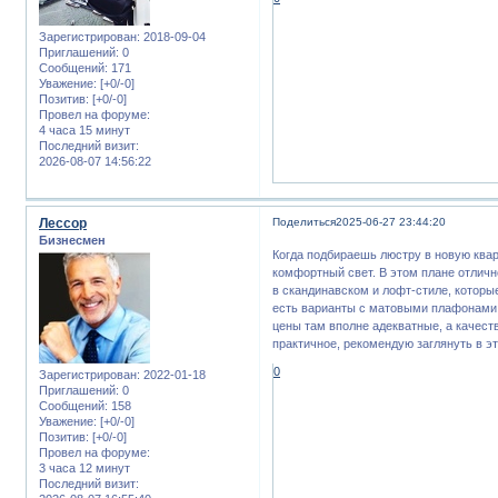
Зарегистрирован
: 2018-09-04
Приглашений:
0
Сообщений:
171
Уважение:
[+0/-0]
Позитив:
[+0/-0]
Провел на форуме:
4 часа 15 минут
Последний визит:
2026-08-07 14:56:22
Лессор
Поделиться
2025-06-27 23:44:20
Бизнесмен
Когда подбираешь люстру в новую квар
комфортный свет. В этом плане отлич
в скандинавском и лофт-стиле, которы
есть варианты с матовыми плафонами, 
цены там вполне адекватные, а качест
практичное, рекомендую заглянуть в эт
0
Зарегистрирован
: 2022-01-18
Приглашений:
0
Сообщений:
158
Уважение:
[+0/-0]
Позитив:
[+0/-0]
Провел на форуме:
3 часа 12 минут
Последний визит: