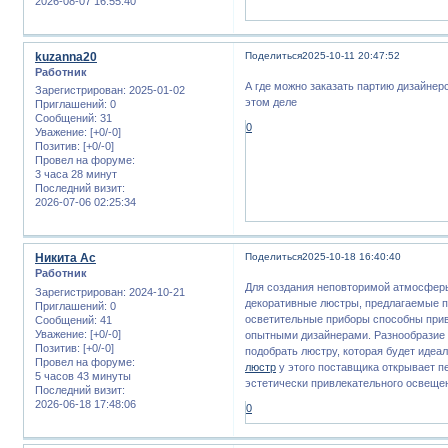
2026-08-07 16:55:40
kuzanna20
Поделиться
2025-10-11 20:47:52
Работник
А где можно заказать партию дизайнерс
Зарегистрирован
: 2025-01-02
этом деле
Приглашений:
0
Сообщений:
31
0
Уважение:
[+0/-0]
Позитив:
[+0/-0]
Провел на форуме:
3 часа 28 минут
Последний визит:
2026-07-06 02:25:34
Никита Ас
Поделиться
2025-10-18 16:40:40
Работник
Для создания неповторимой атмосферы
Зарегистрирован
: 2024-10-21
декоративные люстры, предлагаемые п
Приглашений:
0
осветительные приборы способны привн
Сообщений:
41
Уважение:
[+0/-0]
опытными дизайнерами. Разнообразие 
Позитив:
[+0/-0]
подобрать люстру, которая будет иде
Провел на форуме:
люстр
у этого поставщика открывает п
5 часов 43 минуты
эстетически привлекательного освеще
Последний визит:
2026-06-18 17:48:06
0