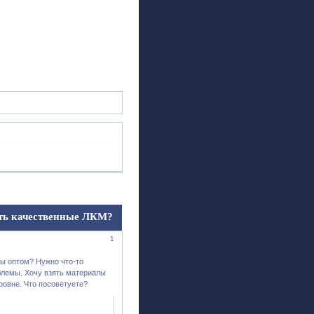
ск
Регистрация
Войти
ть качественные ЛКМ?
1
лы оптом? Нужно что-то
блемы. Хочу взять материалы
ровне. Что посоветуете?