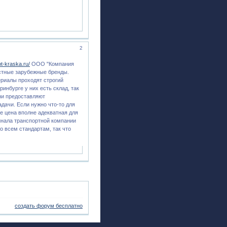
2
pt-kraska.ru/
ООО "Компания
естные зарубежные бренды.
териалы проходят строгий
инбурге у них есть склад, так
ни предоставляют
дачи. Если нужно что-то для
е цена вполне адекватная для
минала транспортной компании
о всем стандартам, так что
создать форум бесплатно