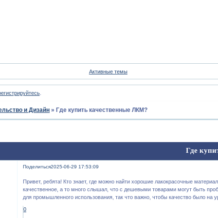
Форум
Участники
Пои
Активные темы
регистрируйтесь
.
ельство и Дизайн
»
Где купить качественные ЛКМ?
Где купи
Поделиться
2025-06-29 17:53:09
Привет, ребята! Кто знает, где можно найти хорошие лакокрасочные материа
качественное, а то много слышал, что с дешевыми товарами могут быть про
для промышленного использования, так что важно, чтобы качество было на у
0