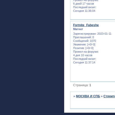
6 дней 17 часов
Последний визит:
Сегодня 11:36:04
Fortnite_Fabeshe
Магнат
Зарегистрирован
: 2023-01-11
Приглашений:
0
Сообщений:
1070
Уважение:
[+0/-0]
Позитив:
[+0/-0]
Провел на форуме:
4 дня 10 часов
Последний визит:
Сегодня 11:37:14
Страница:
1
»
МОСКВА И СПБ
»
Строит