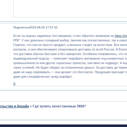
Поделиться
2025-06-29 17:57:32
Если ты ищешь надежных поставщиков, стоит обратить внимание на
https://o
РЛК". У них довольно солидный выбор, причем как отечественные, так и изв
Главное, что они не просто продают, а реально следят за качеством. Все ма
контроль, и они обеспечивают оперативную доставку по всей России. В Екатер
что доставка обычно быстрая и без заморочек. Особенно понравилось, что о
индивидуальный подход — помогают подобрать материалы под конкретные за
промышленности или других серьёзных проектов, они явно не подведут. А ещ
таких условий. Не будет обидно за потраченные деньги. За доставку до тер
даже не надо переживать — они делают это бесплатно. Продукция приходит п
даже для специфических нужд подойдет.
0
ельство и Дизайн
»
Где купить качественные ЛКМ?