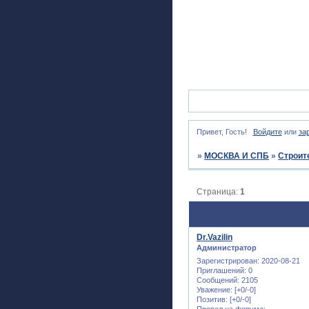
Привет, Гость!
Войдите
или
за
»
МОСКВА И СПБ
»
Строит
Страница:
1
Dr.Vazilin
Администратор
Зарегистрирован
: 2020-08-21
Приглашений:
0
Сообщений:
2105
Уважение:
[+0/-0]
Позитив:
[+0/-0]
Провел на форуме: