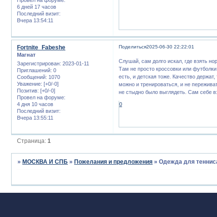
6 дней 17 часов
Последний визит:
Вчера 13:54:11
Fortnite_Fabeshe
Поделиться
2025-06-30 22:22:01
Магнат
Слушай, сам долго искал, где взять но
Зарегистрирован
: 2023-01-11
Там не просто кроссовки или футболки
Приглашений:
0
есть, и детская тоже. Качество держат
Сообщений:
1070
Уважение:
[+0/-0]
можно и тренироваться, и не переживат
Позитив:
[+0/-0]
не стыдно было выглядеть. Сам себе вз
Провел на форуме:
4 дня 10 часов
0
Последний визит:
Вчера 13:55:11
Страница:
1
»
МОСКВА И СПБ
»
Пожелания и предложения
»
Одежда для тенниса