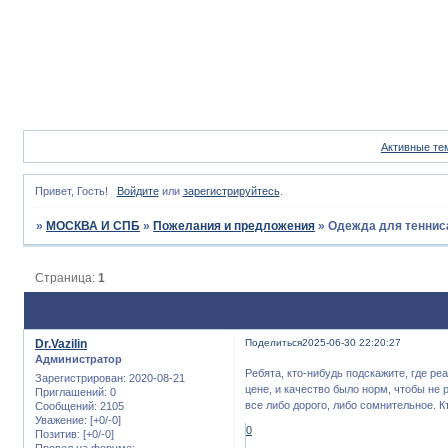
Активные те
Привет, Гость!
Войдите
или
зарегистрируйтесь
.
»
МОСКВА И СПБ
»
Пожелания и предложения
»
Одежда для тенниса
Страница:
1
Dr.Vazilin
Поделиться
2025-06-30 22:20:27
Администратор
Ребята, кто-нибудь подскажите, где ре
Зарегистрирован
: 2020-08-21
цене, и качество было норм, чтобы не
Приглашений:
0
все либо дорого, либо сомнительное. К
Сообщений:
2105
Уважение:
[+0/-0]
0
Позитив:
[+0/-0]
Провел на форуме: