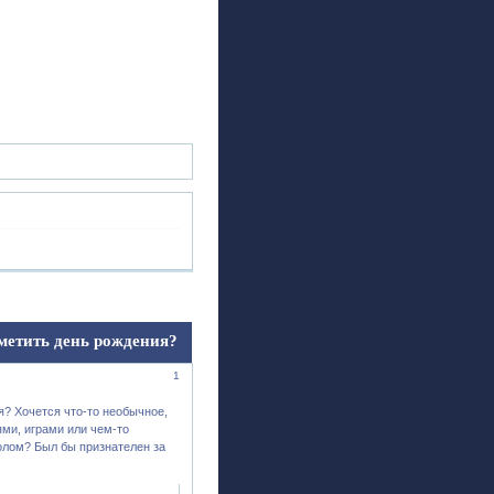
ск
Регистрация
Войти
тметить день рождения?
1
я? Хочется что-то необычное,
ями, играми или чем-то
толом? Был бы признателен за