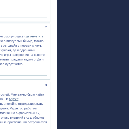
2
ске смотри здесь
где отметить
ние в виртуальный мир, можно
твует драйв с первых минут.
скучают, да и адреналин
ле игры настроение на высоте.
мнить праздник надолго. Да и
се будет чётко.
3
гостей. Мне важно было найти
иль. В
https://
ть спокойно отредактировать
дника. Редактор работает
риглашение в формате JPG,
 только внешний вид шаблонов,
анные приглашения сохраняются