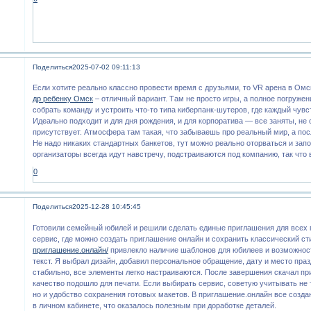
Поделиться
2025-07-02 09:11:13
Если хотите реально классно провести время с друзьями, то VR арена в Ом
др ребенку Омск
– отличный вариант. Там не просто игры, а полное погруже
собрать команду и устроить что-то типа киберпанк-шутеров, где каждый чувс
Идеально подходит и для дня рождения, и для корпоратива — все заняты, не 
присутствует. Атмосфера там такая, что забываешь про реальный мир, а пос
Не надо никаких стандартных банкетов, тут можно реально оторваться и запо
организаторы всегда идут навстречу, подстраиваются под компанию, так что в
0
Поделиться
2025-12-28 10:45:45
Готовили семейный юбилей и решили сделать единые приглашения для всех 
сервис, где можно создать приглашение онлайн и сохранить классический ст
приглашение.онлайн/
привлекло наличие шаблонов для юбилеев и возможнос
текст. Я выбрал дизайн, добавил персональное обращение, дату и место праз
стабильно, все элементы легко настраиваются. После завершения скачал п
качество подошло для печати. Если выбирать сервис, советую учитывать не
но и удобство сохранения готовых макетов. В приглашение.онлайн все созд
в личном кабинете, что оказалось полезным при доработке деталей.