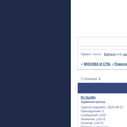
Привет, Гость!
Войдите
или
за
»
МОСКВА И СПБ
»
Пожела
Страница:
1
Dr.Vazilin
Администратор
Зарегистрирован
: 2020-08-21
Приглашений:
0
Сообщений:
2102
Уважение:
[+0/-0]
Позитив:
[+0/-0]
Провел на форуме: