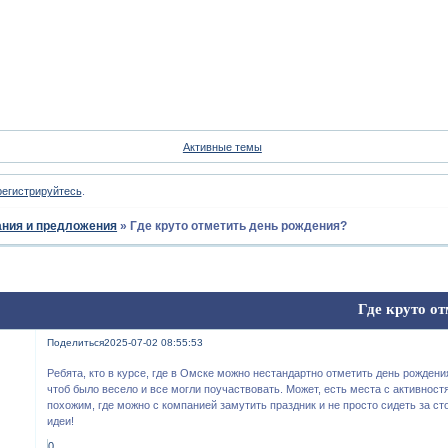
Форум
Участники
Пои
Активные темы
регистрируйтесь
.
ния и предложения
»
Где круто отметить день рождения?
Где круто о
Поделиться
2025-07-02 08:55:53
Ребята, кто в курсе, где в Омске можно нестандартно отметить день рождени
чтоб было весело и все могли поучаствовать. Может, есть места с активност
похожим, где можно с компанией замутить праздник и не просто сидеть за с
идеи!
0