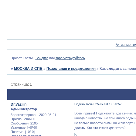
Активные те
Привет, Гость!
Войдите
или
зарегистрируйтесь
.
»
МОСКВА И СПБ
»
Пожелания и предложения
»
Как следить за нов
Страница:
1
Dr.Vazilin
Поделиться
2025-07-03 19:20:57
Администратор
Всем привет! Подскажите, где сейчас 
Зарегистрирован
: 2020-08-21
иногда в новостях, но там много воды и
Приглашений:
0
не только новости были, но и экспертн
Сообщений:
2105
Уважение:
[+0/-0]
делать. Кто что юзает для этого?
Позитив:
[+0/-0]
0
Провел на форуме: