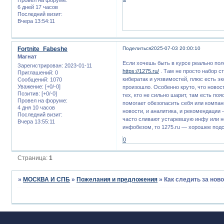
6 дней 17 часов
Последний визит:
Вчера 13:54:11
Fortnite_Fabeshe
Поделиться
2025-07-03 20:00:10
Магнат
Если хочешь быть в курсе реально пол
Зарегистрирован
: 2023-01-11
https://1275.ru/
. Там не просто набор с
Приглашений:
0
кибератак и уязвимостей, плюс есть э
Сообщений:
1070
Уважение:
[+0/-0]
произошло. Особенно круто, что новос
Позитив:
[+0/-0]
тех, кто не сильно шарит, там есть по
Провел на форуме:
помогает обезопасить себя или компани
4 дня 10 часов
новости, и аналитика, и рекомендации 
Последний визит:
часто сливают устаревшую инфу или не
Вчера 13:55:11
инфобезом, то 1275.ru — хорошее под
0
Страница:
1
»
МОСКВА И СПБ
»
Пожелания и предложения
»
Как следить за нов