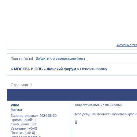
Активные те
Привет, Гость!
Войдите
или
зарегистрируйтесь
.
»
МОСКВА И СПБ
»
Женский форум
»
Освоить волну
Страница:
1
Wide
Поделиться
2025-07-05 08:00:29
Магнат
Моя девушка мечтает научиться красив
Зарегистрирован
: 2024-08-30
Приглашений:
0
0
Сообщений:
822
Уважение:
[+0/-0]
Позитив:
[+0/-0]
Провел на форуме: