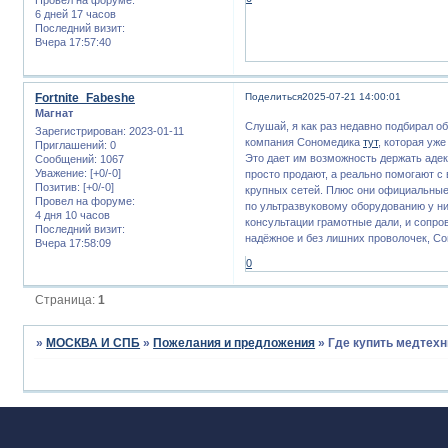
6 дней 17 часов
Последний визит:
Вчера 17:57:40
Fortnite_Fabeshe
Поделиться
2025-07-21 14:00:01
Магнат
Слушай, я как раз недавно подбирал о
Зарегистрирован
: 2023-01-11
компания Сономедика
тут
, которая уж
Приглашений:
0
Это дает им возможность держать адек
Сообщений:
1067
Уважение:
[+0/-0]
просто продают, а реально помогают 
Позитив:
[+0/-0]
крупных сетей. Плюс они официальные д
Провел на форуме:
по ультразвуковому оборудованию у ни
4 дня 10 часов
консультации грамотные дали, и сопро
Последний визит:
надёжное и без лишних проволочек, С
Вчера 17:58:09
0
Страница:
1
»
МОСКВА И СПБ
»
Пожелания и предложения
»
Где купить медтехн