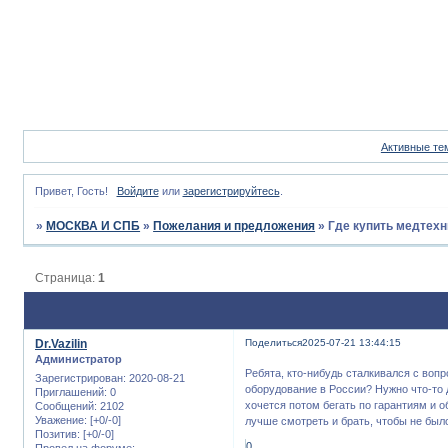
Активные те
Привет, Гость!
Войдите
или
зарегистрируйтесь
.
»
МОСКВА И СПБ
»
Пожелания и предложения
»
Где купить медтехн
Страница:
1
Dr.Vazilin
Поделиться
2025-07-21 13:44:15
Администратор
Ребята, кто-нибудь сталкивался с воп
Зарегистрирован
: 2020-08-21
оборудование в России? Нужно что-то д
Приглашений:
0
хочется потом бегать по гарантиям и о
Сообщений:
2102
Уважение:
[+0/-0]
лучше смотреть и брать, чтобы не был
Позитив:
[+0/-0]
0
Провел на форуме: